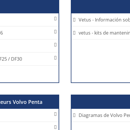
Vetus - Información so
F6
vetus - kits de manten
DF25 / DF30
eurs Volvo Penta
Diagramas de Volvo Pe