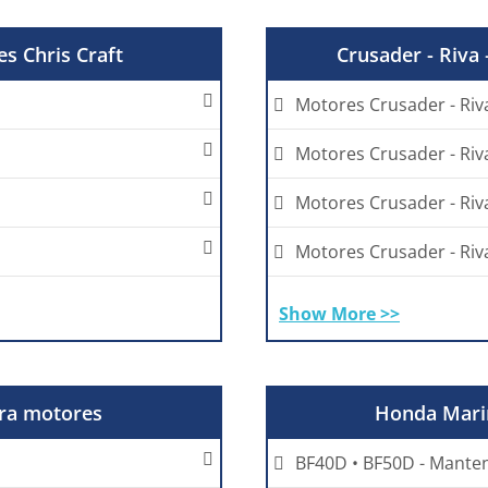
s Chris Craft
Crusader - Riva
Motores Crusader - Ri
Motores Crusader - Ri
Motores Crusader - Riv
Motores Crusader - Ri
Show More >>
ara motores
Honda Marin
BF40D • BF50D - Manten