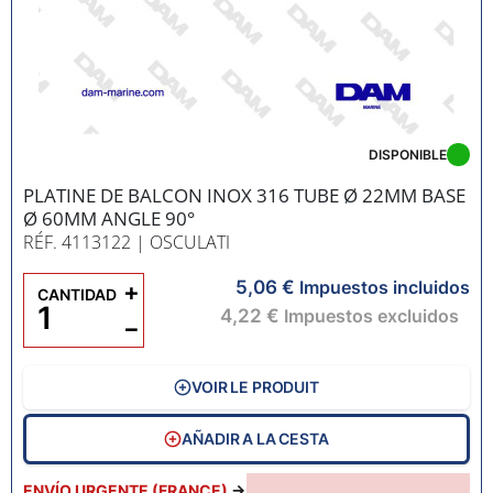
DISPONIBLE
PLATINE DE BALCON INOX 316 TUBE Ø 22MM BASE
Ø 60MM ANGLE 90°
RÉF. 4113122
| OSCULATI
5,06 €
+
Impuestos incluidos
CANTIDAD
4,22 €
Impuestos excluidos
−
VOIR LE PRODUIT
AÑADIR A LA CESTA
ENVÍO URGENTE (FRANCE)
→