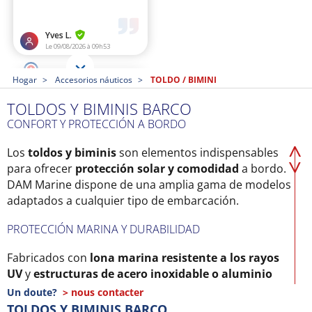
Hogar
Accesorios náuticos
TOLDO / BIMINI
TOLDOS Y BIMINIS BARCO
CONFORT Y PROTECCIÓN A BORDO
Los
toldos y biminis
son elementos indispensables
para ofrecer
protección solar y comodidad
a bordo.
DAM Marine dispone de una amplia gama de modelos
adaptados a cualquier tipo de embarcación.
PROTECCIÓN MARINA Y DURABILIDAD
Fabricados con
lona marina resistente a los rayos
UV
y
estructuras de acero inoxidable o aluminio
anodizado
, nuestros biminis y toldos garantizan una
Un doute?
> nous contacter
excelente resistencia al ambiente marino.
TOLDOS Y BIMINIS BARCO