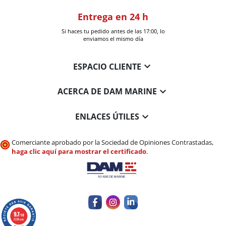
oom
Entrega en 24 h
+30k artí
a en Six-Fours
Si haces tu pedido antes de las 17:00, lo
Entrega en 
enviamos el mismo día

ESPACIO CLIENTE

ACERCA DE DAM MARINE

ENLACES ÚTILES
Comerciante aprobado por la Sociedad de Opiniones Contrastadas,
haga clic aquí para mostrar el certificado
.
9.7
/10
3338 avis