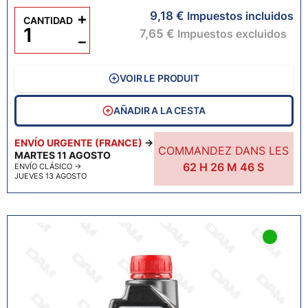
9,18 €
+
Impuestos incluidos
CANTIDAD
7,65 €
Impuestos excluidos
−
VOIR LE PRODUIT
AÑADIR A LA CESTA
ENVÍO URGENTE (FRANCE)
→
COMMANDEZ DANS LES
MARTES 11 AGOSTO
62
H
26
M
45
S
ENVÍO CLÁSICO
→
JUEVES 13 AGOSTO