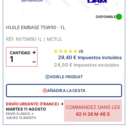
DISPONIBLE
HUILE EMBASE 75W90 - 1L
RÉF. RX75W90-1L
| MOTUL
+
(3)
CANTIDAD
29,40 €
Impuestos incluidos
−
24,50 €
Impuestos excluidos
VOIR LE PRODUIT
AÑADIR A LA CESTA
ENVÍO URGENTE (FRANCE)
→
COMMANDEZ DANS LES
MARTES 11 AGOSTO
62
H
26
M
45
S
ENVÍO CLÁSICO
→
JUEVES 13 AGOSTO