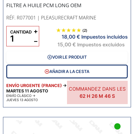
FILTRE A HUILE PCM LONG OEM
RÉF. R077001
| PLEASURECRAFT MARINE
+
(2)
CANTIDAD
18,00 €
Impuestos incluidos
−
15,00 €
Impuestos excluidos
VOIR LE PRODUIT
AÑADIR A LA CESTA
ENVÍO URGENTE (FRANCE)
→
COMMANDEZ DANS LES
MARTES 11 AGOSTO
62
H
26
M
45
S
ENVÍO CLÁSICO
→
JUEVES 13 AGOSTO