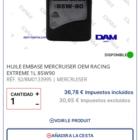
DISPONIBLE
HUILE EMBASE MERCRUISER OEM RACING
EXTREME 1L 85W90
RÉF. 92/8M0133995
| MERCRUISER
36,78 €
+
Impuestos incluidos
CANTIDAD
30,65 €
Impuestos excluidos
−
VOIR LE PRODUIT
AÑADIR A LA CESTA