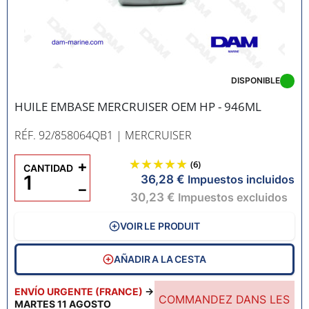
DISPONIBLE
HUILE EMBASE MERCRUISER OEM HP - 946ML
RÉF. 92/858064QB1
| MERCRUISER
+
(6)
CANTIDAD
36,28 €
Impuestos incluidos
−
30,23 €
Impuestos excluidos
VOIR LE PRODUIT
AÑADIR A LA CESTA
ENVÍO URGENTE (FRANCE)
→
COMMANDEZ DANS LES
MARTES 11 AGOSTO