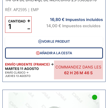
RÉF. AP2595
| EMP
16,80 €
+
Impuestos incluidos
CANTIDAD
14,00 €
Impuestos excluidos
−
VOIR LE PRODUIT
AÑADIR A LA CESTA
ENVÍO URGENTE (FRANCE)
→
COMMANDEZ DANS LES
MARTES 11 AGOSTO
62
H
26
M
45
S
ENVÍO CLÁSICO
→
JUEVES 13 AGOSTO