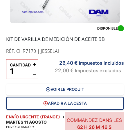
DISPONIBLE
KIT DE VARILLA DE MEDICIÓN DE ACEITE BB
RÉF. CHR7170
| JESSELAI
26,40 €
+
Impuestos incluidos
CANTIDAD
22,00 €
Impuestos excluidos
−
VOIR LE PRODUIT
AÑADIR A LA CESTA
ENVÍO URGENTE (FRANCE)
→
COMMANDEZ DANS LES
MARTES 11 AGOSTO
62
H
26
M
45
S
ENVÍO CLÁSICO
→