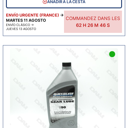
AÑADIR A LA CESTA
ENVÍO URGENTE (FRANCE)
→
COMMANDEZ DANS LES
MARTES 11 AGOSTO
62
H
26
M
45
S
ENVÍO CLÁSICO
→
JUEVES 13 AGOSTO