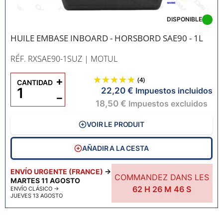
DISPONIBLE
HUILE EMBASE INBOARD - HORSBORD SAE90 - 1L
RÉF. RXSAE90-1SUZ
| MOTUL
+
(4)
CANTIDAD
22,20 €
Impuestos incluidos
−
18,50 €
Impuestos excluidos
VOIR LE PRODUIT
AÑADIR A LA CESTA
ENVÍO URGENTE (FRANCE)
→
COMMANDEZ DANS LES
MARTES 11 AGOSTO
62
H
26
M
45
S
ENVÍO CLÁSICO
→
JUEVES 13 AGOSTO