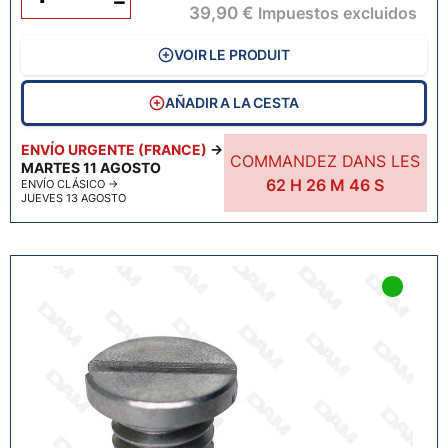
−
39,90 €
Impuestos excluidos
VOIR LE PRODUIT
AÑADIR A LA CESTA
ENVÍO URGENTE (FRANCE)
→
COMMANDEZ DANS LES
MARTES 11 AGOSTO
62
H
26
M
45
S
ENVÍO CLÁSICO
→
JUEVES 13 AGOSTO