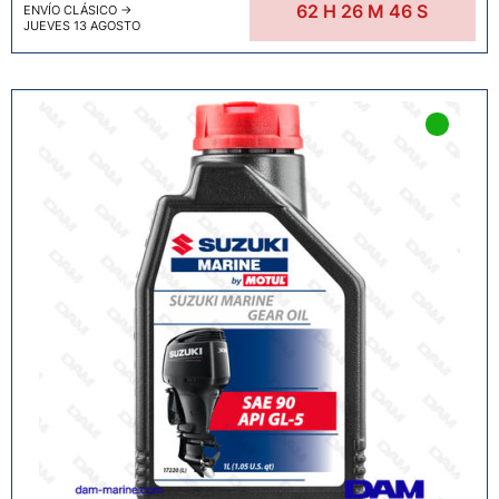
62
H
26
M
45
S
ENVÍO CLÁSICO
→
JUEVES 13 AGOSTO