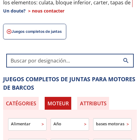
los elementos: culata, bloque inferior, carter, tapas de
válvulas, para asegurar una reparación fiable.
Un doute?
> nous contacter
ESTANQUEIDAD TOTAL Y PROTECCIÓN DEL MOTOR
Juegos completos de juntas
Prevenga fugas de aceite, pérdidas de compresión y
averías gracias a nuestras juntas, garantizando el
buen funcionamiento del motor en el mar.
search
COMPATIBILIDAD CON MOTORES MARINOS
Disponibles para motores Volvo, Suzuki, Mercury,
JUEGOS COMPLETOS DE JUNTAS PARA MOTORES
Mercruiser y otros fabricantes náuticos, con ajuste
DE BARCOS
preciso y máxima durabilidad.
CATÉGORIES
MOTEUR
ATTRIBUTS
Alimentar
Año
bases motoras