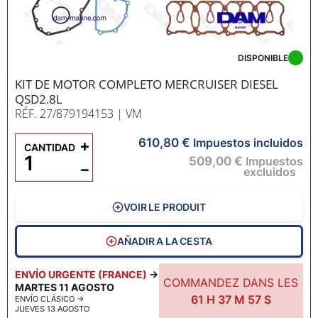
DISPONIBLE
KIT DE MOTOR COMPLETO MERCRUISER DIESEL
QSD2.8L
RÉF. 27/879194153
| VM
610,80 €
+
Impuestos incluidos
CANTIDAD
509,00 €
Impuestos
−
excluidos
VOIR LE PRODUIT
AÑADIR A LA CESTA
ENVÍO URGENTE (FRANCE)
→
COMMANDEZ DANS LES
MARTES 11 AGOSTO
61
H
37
M
55
S
ENVÍO CLÁSICO
→
JUEVES 13 AGOSTO