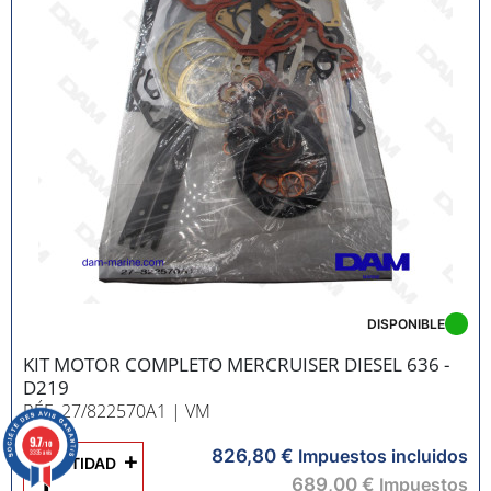
DISPONIBLE
KIT MOTOR COMPLETO MERCRUISER DIESEL 636 -
D219
RÉF. 27/822570A1
| VM
9.7
/10
826,80 €
+
Impuestos incluidos
3335 avis
CANTIDAD
689,00 €
Impuestos