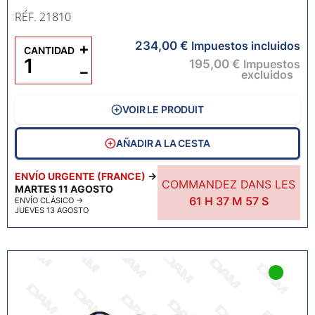
RÉF. 21810
234,00 €
+
Impuestos incluidos
CANTIDAD
195,00 €
Impuestos
−
excluidos
VOIR LE PRODUIT
AÑADIR A LA CESTA
ENVÍO URGENTE (FRANCE)
→
COMMANDEZ DANS LES
MARTES 11 AGOSTO
61
H
37
M
55
S
ENVÍO CLÁSICO
→
JUEVES 13 AGOSTO