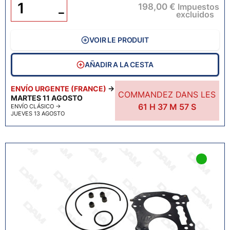
198,00 €
Impuestos
−
excluidos
VOIR LE PRODUIT
AÑADIR A LA CESTA
ENVÍO URGENTE (FRANCE)
→
COMMANDEZ DANS LES
MARTES 11 AGOSTO
61
H
37
M
55
S
ENVÍO CLÁSICO
→
JUEVES 13 AGOSTO