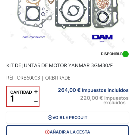
DISPONIBLE
KIT DE JUNTAS DE MOTOR YANMAR 3GM30/F
RÉF. ORB60003
| ORBITRADE
264,00 €
+
Impuestos incluidos
CANTIDAD
220,00 €
Impuestos
−
excluidos
VOIR LE PRODUIT
AÑADIR A LA CESTA