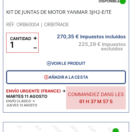
DISPONIBLE
KIT DE JUNTAS DE MOTOR YANMAR 3JH2-E/TE
RÉF. ORB60004
| ORBITRADE
270,35 €
+
Impuestos incluidos
CANTIDAD
225,29 €
Impuestos
−
excluidos
VOIR LE PRODUIT
AÑADIR A LA CESTA
ENVÍO URGENTE (FRANCE)
→
COMMANDEZ DANS LES
MARTES 11 AGOSTO
61
H
37
M
55
S
ENVÍO CLÁSICO
→
JUEVES 13 AGOSTO