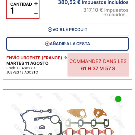
380,52 €
+
Impuestos incluidos
CANTIDAD
317,10 €
Impuestos
−
excluidos
VOIR LE PRODUIT
AÑADIR A LA CESTA
ENVÍO URGENTE (FRANCE)
→
COMMANDEZ DANS LES
MARTES 11 AGOSTO
61
H
37
M
55
S
ENVÍO CLÁSICO
→
JUEVES 13 AGOSTO