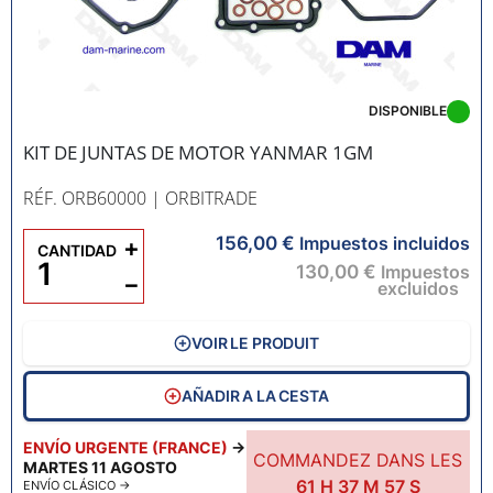
DISPONIBLE
KIT DE JUNTAS DE MOTOR YANMAR 1GM
RÉF. ORB60000
| ORBITRADE
156,00 €
+
Impuestos incluidos
CANTIDAD
130,00 €
Impuestos
−
excluidos
VOIR LE PRODUIT
AÑADIR A LA CESTA
ENVÍO URGENTE (FRANCE)
→
COMMANDEZ DANS LES
MARTES 11 AGOSTO
61
H
37
M
55
S
ENVÍO CLÁSICO
→