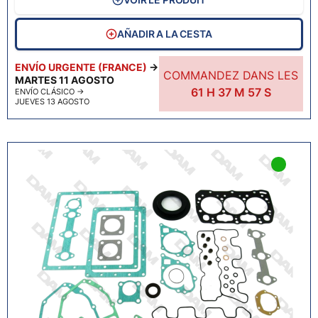
AÑADIR A LA CESTA
ENVÍO URGENTE (FRANCE)
→
COMMANDEZ DANS LES
MARTES 11 AGOSTO
61
H
37
M
55
S
ENVÍO CLÁSICO
→
JUEVES 13 AGOSTO