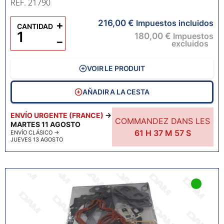
RÉF. 21790
216,00 €
+
Impuestos incluidos
CANTIDAD
180,00 €
Impuestos
−
excluidos
VOIR LE PRODUIT
AÑADIR A LA CESTA
ENVÍO URGENTE (FRANCE)
→
COMMANDEZ DANS LES
MARTES 11 AGOSTO
61
H
37
M
55
S
ENVÍO CLÁSICO
→
JUEVES 13 AGOSTO