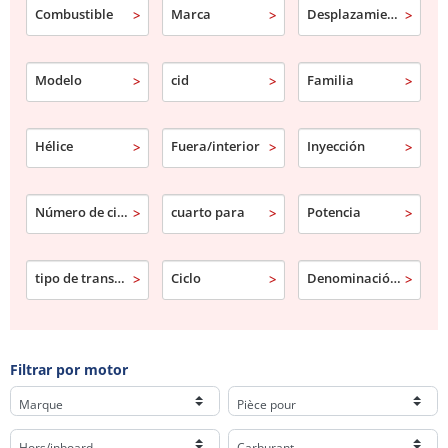
Combustible
Marca
Desplazamiento
Modelo
cid
Familia
Hélice
Fuera/interior
Inyección
Número de cilindro
cuarto para
Potencia
tipo de transmisión
Ciclo
Denominación comercial
Filtrar por motor
Marque
Pièce pour
Hors/inboard
Carburant