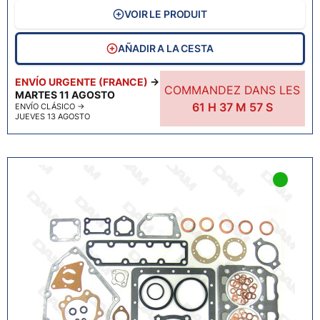
VOIR LE PRODUIT
AÑADIR A LA CESTA
ENVÍO URGENTE (FRANCE)
→
COMMANDEZ DANS LES
MARTES 11 AGOSTO
61
H
37
M
55
S
ENVÍO CLÁSICO
→
JUEVES 13 AGOSTO