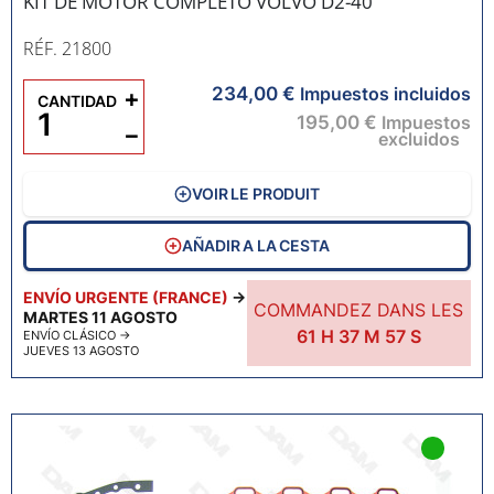
KIT DE MOTOR COMPLETO VOLVO D2-40
RÉF. 21800
234,00 €
+
Impuestos incluidos
CANTIDAD
195,00 €
Impuestos
−
excluidos
VOIR LE PRODUIT
AÑADIR A LA CESTA
ENVÍO URGENTE (FRANCE)
→
COMMANDEZ DANS LES
MARTES 11 AGOSTO
61
H
37
M
55
S
ENVÍO CLÁSICO
→
JUEVES 13 AGOSTO