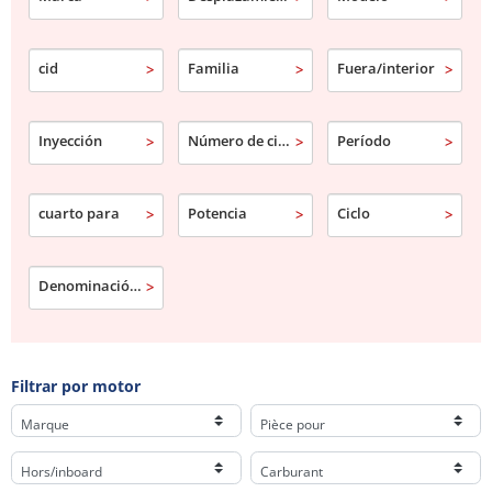
cid
Familia
Fuera/interior
Inyección
Número de cilindro
Período
cuarto para
Potencia
Ciclo
Denominación comercial
Filtrar por motor
Marque
Pièce pour
Hors/inboard
Carburant