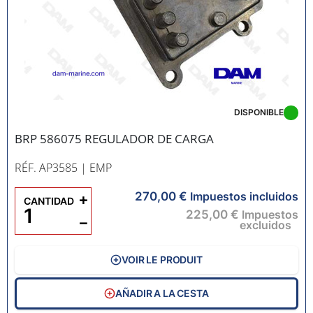
DISPONIBLE
BRP 586075 REGULADOR DE CARGA
RÉF. AP3585
| EMP
270,00 €
+
Impuestos incluidos
CANTIDAD
225,00 €
Impuestos
−
excluidos
VOIR LE PRODUIT
AÑADIR A LA CESTA