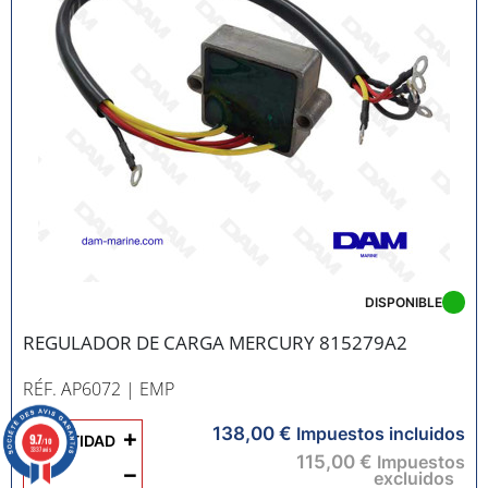
DISPONIBLE
REGULADOR DE CARGA MERCURY 815279A2
RÉF. AP6072
| EMP
138,00 €
+
Impuestos incluidos
9.7
CANTIDAD
/10
3337 avis
115,00 €
Impuestos
−
excluidos