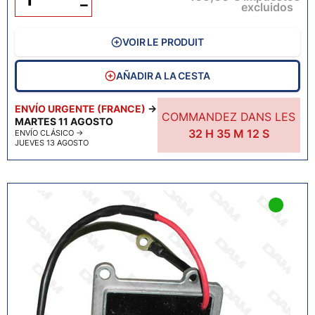
−
excluidos
VOIR LE PRODUIT
AÑADIR A LA CESTA
ENVÍO URGENTE (FRANCE)
→
COMMANDEZ DANS LES
MARTES 11 AGOSTO
32
H
35
M
11
S
ENVÍO CLÁSICO
→
JUEVES 13 AGOSTO