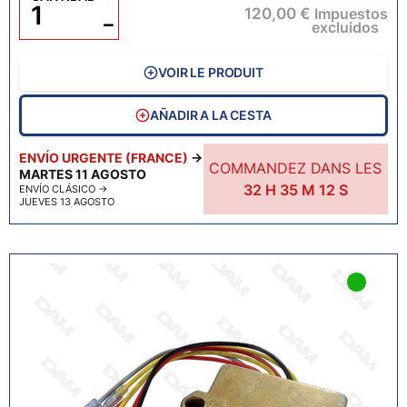
120,00 €
Impuestos
−
excluidos
VOIR LE PRODUIT
AÑADIR A LA CESTA
ENVÍO URGENTE (FRANCE)
→
COMMANDEZ DANS LES
MARTES 11 AGOSTO
32
H
35
M
11
S
ENVÍO CLÁSICO
→
JUEVES 13 AGOSTO