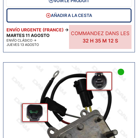
VOIR LE PRODUIT
AÑADIR A LA CESTA
ENVÍO URGENTE (FRANCE)
→
COMMANDEZ DANS LES
MARTES 11 AGOSTO
32
H
35
M
11
S
ENVÍO CLÁSICO
→
JUEVES 13 AGOSTO