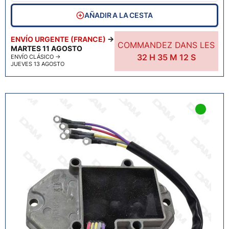
AÑADIR A LA CESTA
ENVÍO URGENTE (FRANCE)
→
COMMANDEZ DANS LES
MARTES 11 AGOSTO
32
H
35
M
11
S
ENVÍO CLÁSICO
→
JUEVES 13 AGOSTO