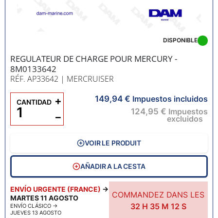
DISPONIBLE
REGULATEUR DE CHARGE POUR MERCURY -
8M0133642
RÉF. AP33642
| MERCRUISER
149,94 €
+
Impuestos incluidos
CANTIDAD
124,95 €
Impuestos
−
excluidos
VOIR LE PRODUIT
AÑADIR A LA CESTA
ENVÍO URGENTE (FRANCE)
→
COMMANDEZ DANS LES
MARTES 11 AGOSTO
32
H
35
M
11
S
ENVÍO CLÁSICO
→
JUEVES 13 AGOSTO