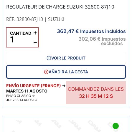
REGULATEUR DE CHARGE SUZUKI 32800-87J10
RÉF. 32800-87J10
| SUZUKI
362,47 €
+
Impuestos incluidos
CANTIDAD
302,06 €
Impuestos
−
excluidos
VOIR LE PRODUIT
AÑADIR A LA CESTA
ENVÍO URGENTE (FRANCE)
→
COMMANDEZ DANS LES
MARTES 11 AGOSTO
32
H
35
M
11
S
ENVÍO CLÁSICO
→
JUEVES 13 AGOSTO