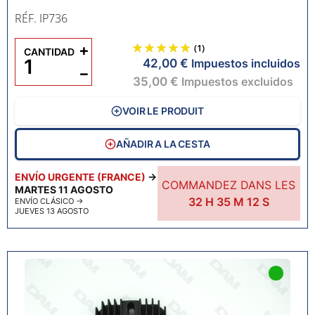
RÉF. IP736
+
(1)
CANTIDAD
42,00 €
Impuestos incluidos
−
35,00 €
Impuestos excluidos
VOIR LE PRODUIT
AÑADIR A LA CESTA
ENVÍO URGENTE (FRANCE)
→
COMMANDEZ DANS LES
MARTES 11 AGOSTO
32
H
35
M
11
S
ENVÍO CLÁSICO
→
JUEVES 13 AGOSTO