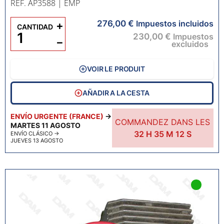
RÉF. AP3588
| EMP
276,00 €
+
Impuestos incluidos
CANTIDAD
230,00 €
Impuestos
−
excluidos
VOIR LE PRODUIT
AÑADIR A LA CESTA
ENVÍO URGENTE (FRANCE)
→
COMMANDEZ DANS LES
MARTES 11 AGOSTO
32
H
35
M
11
S
ENVÍO CLÁSICO
→
JUEVES 13 AGOSTO