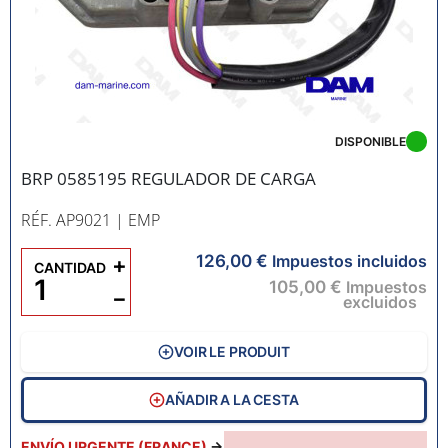
DISPONIBLE
BRP 0585195 REGULADOR DE CARGA
RÉF. AP9021
| EMP
126,00 €
+
Impuestos incluidos
CANTIDAD
105,00 €
Impuestos
−
excluidos
VOIR LE PRODUIT
AÑADIR A LA CESTA
ENVÍO URGENTE (FRANCE)
→