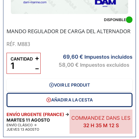
DISPONIBLE
MANDO REGULADOR DE CARGA DEL ALTERNADOR
RÉF. M883
69,60 €
+
Impuestos incluidos
CANTIDAD
58,00 €
Impuestos excluidos
−
VOIR LE PRODUIT
AÑADIR A LA CESTA
ENVÍO URGENTE (FRANCE)
→
COMMANDEZ DANS LES
MARTES 11 AGOSTO
32
H
35
M
11
S
ENVÍO CLÁSICO
→
JUEVES 13 AGOSTO