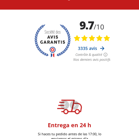
oom
Entrega en 24 h
+30k artí
a en Six-Fours
Si haces tu pedido antes de las 17:00, lo
Entrega en 
enviamos el mismo día