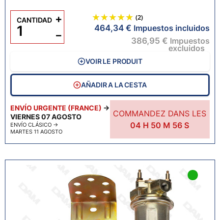
+
(2)
CANTIDAD
464,34 €
Impuestos incluidos
−
386,95 €
Impuestos
excluidos
VOIR LE PRODUIT
AÑADIR A LA CESTA
ENVÍO URGENTE (FRANCE)
→
COMMANDEZ DANS LES
VIERNES 07 AGOSTO
04
H
50
M
55
S
ENVÍO CLÁSICO
→
MARTES 11 AGOSTO