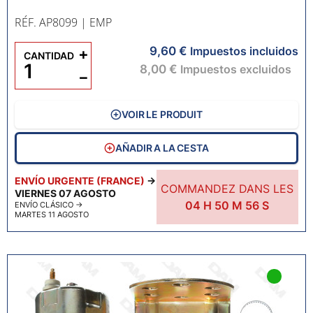
RÉF. AP8099
| EMP
9,60 €
+
Impuestos incluidos
CANTIDAD
8,00 €
Impuestos excluidos
−
VOIR LE PRODUIT
AÑADIR A LA CESTA
ENVÍO URGENTE (FRANCE)
→
COMMANDEZ DANS LES
VIERNES 07 AGOSTO
04
H
50
M
55
S
ENVÍO CLÁSICO
→
MARTES 11 AGOSTO