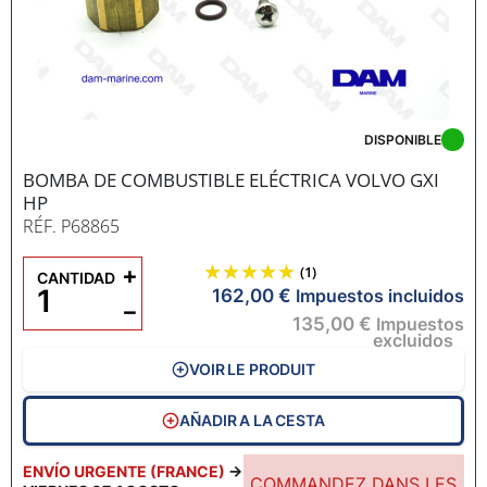
DISPONIBLE
BOMBA DE COMBUSTIBLE ELÉCTRICA VOLVO GXI
HP
RÉF. P68865
+
(1)
CANTIDAD
162,00 €
Impuestos incluidos
−
135,00 €
Impuestos
excluidos
VOIR LE PRODUIT
AÑADIR A LA CESTA
ENVÍO URGENTE (FRANCE)
→
COMMANDEZ DANS LES