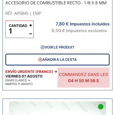
ACCESORIO DE COMBUSTIBLE RECTO - 1/8 X 8 MM
RÉF. AP0845
| EMP
7,80 €
+
Impuestos incluidos
CANTIDAD
6,50 €
Impuestos excluidos
−
VOIR LE PRODUIT
AÑADIR A LA CESTA
ENVÍO URGENTE (FRANCE)
→
COMMANDEZ DANS LES
VIERNES 07 AGOSTO
04
H
50
M
55
S
ENVÍO CLÁSICO
→
MARTES 11 AGOSTO