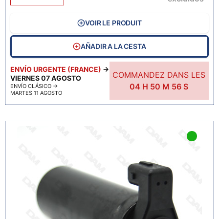
VOIR LE PRODUIT
AÑADIR A LA CESTA
ENVÍO URGENTE (FRANCE)
→
COMMANDEZ DANS LES
VIERNES 07 AGOSTO
04
H
50
M
55
S
ENVÍO CLÁSICO
→
MARTES 11 AGOSTO