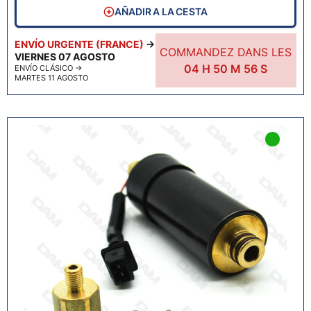
AÑADIR A LA CESTA
ENVÍO URGENTE (FRANCE)
→
COMMANDEZ DANS LES
VIERNES 07 AGOSTO
04
H
50
M
55
S
ENVÍO CLÁSICO
→
MARTES 11 AGOSTO