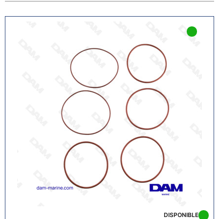
desmontaje.
Modelos eléctricos:
identifique correctamente el
sentido de circulación del flujo, con las indicaciones
IN y OUT, o las flechas en el cuerpo de la bomba. Un
montaje al revés impedirá el arranque y puede
destruir la bomba.
Modelos mecánicos:
limpie perfectamente la
superficie de junta en el bloque motor. Durante el
montaje, asegúrese de que la palanca o el
empujador se posicionen correctamente sobre la
leva para no forzar el mecanismo al apretar. No
olvide la junta nueva.
Control final:
apriete firmemente las
abrazaderas, idealmente con abrazaderas
inoxidables marinas. Al volver a poner el motor en
marcha, inspeccione cada racor visualmente y al
tacto: no debe haber ninguna fuga ni rezume.
DISPONIBLE