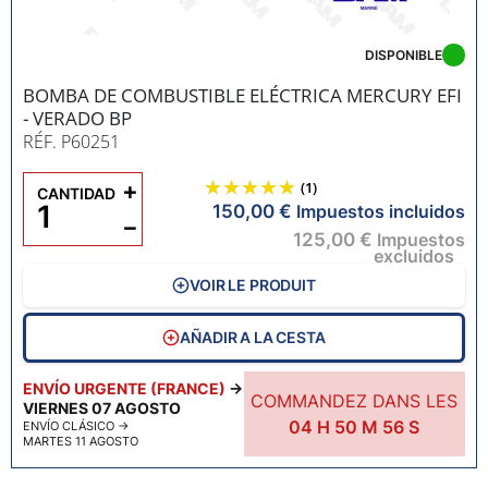
DISPONIBLE
BOMBA DE COMBUSTIBLE ELÉCTRICA MERCURY EFI
- VERADO BP
RÉF. P60251
+
(1)
CANTIDAD
150,00 €
Impuestos incluidos
−
125,00 €
Impuestos
excluidos
VOIR LE PRODUIT
AÑADIR A LA CESTA
ENVÍO URGENTE (FRANCE)
→
COMMANDEZ DANS LES
VIERNES 07 AGOSTO
04
H
50
M
55
S
ENVÍO CLÁSICO
→
MARTES 11 AGOSTO