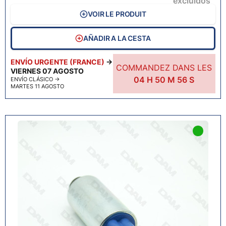
excluidos
VOIR LE PRODUIT
AÑADIR A LA CESTA
ENVÍO URGENTE (FRANCE)
→
COMMANDEZ DANS LES
VIERNES 07 AGOSTO
04
H
50
M
55
S
ENVÍO CLÁSICO
→
MARTES 11 AGOSTO