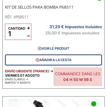
KIT DE SELLOS PARA BOMBA P68511
RÉF. VP68511
31,20 €
+
Impuestos incluidos
CANTIDAD
26,00 €
Impuestos excluidos
−
VOIR LE PRODUIT
AÑADIR A LA CESTA
ENVÍO URGENTE (FRANCE)
→
COMMANDEZ DANS LES
VIERNES 07 AGOSTO
04
H
50
M
55
S
ENVÍO CLÁSICO
→
MARTES 11 AGOSTO