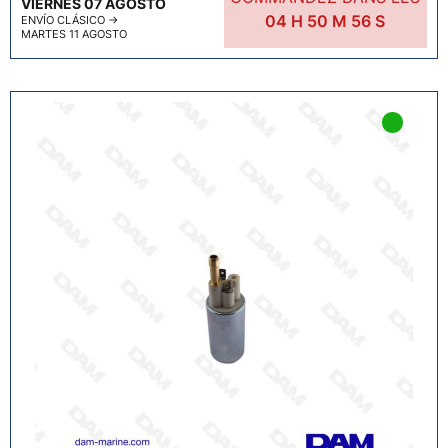
VIERNES 07 AGOSTO
04
H
50
M
55
S
ENVÍO CLÁSICO
→
MARTES 11 AGOSTO