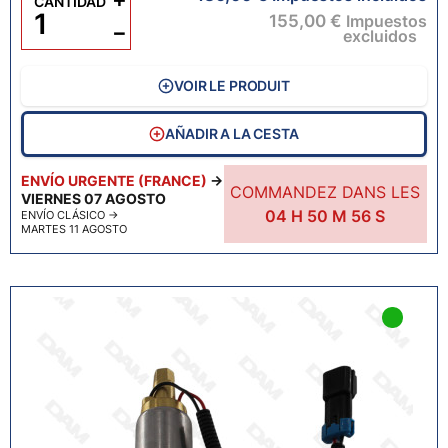
CANTIDAD
155,00 €
Impuestos
−
excluidos
VOIR LE PRODUIT
AÑADIR A LA CESTA
ENVÍO URGENTE (FRANCE)
→
COMMANDEZ DANS LES
VIERNES 07 AGOSTO
04
H
50
M
55
S
ENVÍO CLÁSICO
→
MARTES 11 AGOSTO