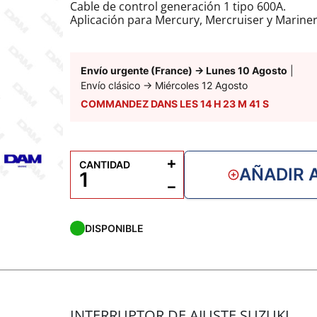
Cable de control generación 1 tipo 600A.
Aplicación para Mercury, Mercruiser y Mariner
Tapas de extremo de acero inoxidable/latón, c
Envío urgente (France)
→
Lunes 10 Agosto
|
Envío clásico
→
Miércoles 12 Agosto
COMMANDEZ DANS LES
14
H
23
M
40
S
+
CANTIDAD
AÑADIR 
−
DISPONIBLE
INTERRUPTOR DE AJUSTE SUZUKI