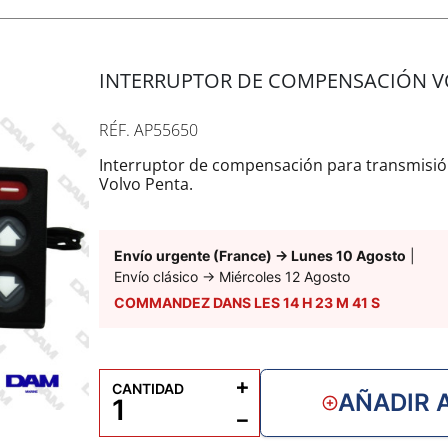
INTERRUPTOR DE COMPENSACIÓN VO
E
i
RÉF. AP55650
s
Interruptor de compensación para transmisió
Volvo Penta.
Envío urgente (France)
→
Lunes 10 Agosto
|
Envío clásico
→
Miércoles 12 Agosto
COMMANDEZ DANS LES
14
H
23
M
40
S
F
s
+
CANTIDAD
g
AÑADIR 
−