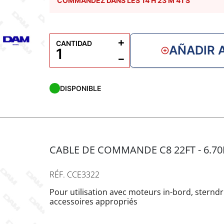
COMMANDEZ DANS LES
14
H
23
M
40
S
+
CANTIDAD
AÑADIR 
−
DISPONIBLE
CABLE DE COMMANDE C8 22FT - 6
RÉF. CCE3322
Pour utilisation avec moteurs in-bord, sterndr
accessoires appropriés