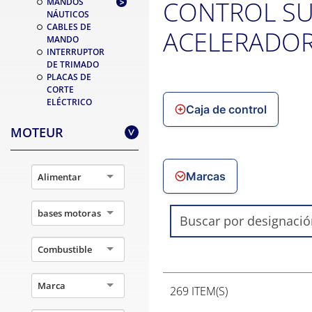
CONTROL SU
MANDOS
NÁUTICOS
CABLES DE
ACELERADOR
MANDO
INTERRUPTOR
DE TRIMADO
PLACAS DE
CORTE
ELÉCTRICO
Caja de control
MOTEUR
>
Marcas
Alimentar
bases motoras
Combustible
Marca
269 ITEM(S)