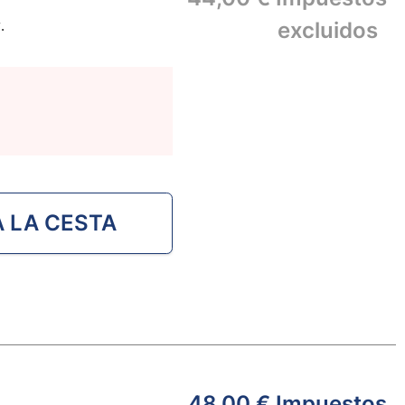
.
excluidos
able de acero inoxidable.
A LA CESTA
48,00 €
Impuestos