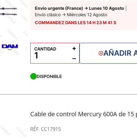
Envío urgente (France)
→
Lunes 10 Agosto
|
Envío clásico
→
Miércoles 12 Agosto
COMMANDEZ DANS LES
14
H
23
M
40
S
+
CANTIDAD
AÑADIR 
−
DISPONIBLE
Cable de control Mercury 600A de 15 p
RÉF. CC17915