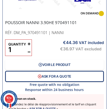
ON DEMAND
POUSSOIR NANNI 3.90HE 970491101
RÉF. DM_PA_970491101
| NANNI
€44.36
+
VAT included
QUANTITY
€36.97
VAT excluded
−
VOIR LE PRODUIT
ASK FOR A QUOTE
Free quote with no obligation
Response within 24 business hours
9.7
Pièce non en stock.
/10
3336
reviews
Demandez le délai de réapprovisionnement et le tarif en cliquant
sur le bouton «
ASK FOR A QUOTE
».