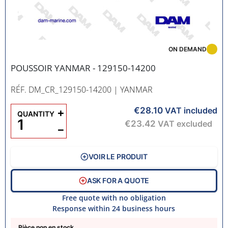
ON DEMAND
POUSSOIR YANMAR - 129150-14200
RÉF. DM_CR_129150-14200
| YANMAR
€28.10
+
VAT included
QUANTITY
€23.42
VAT excluded
−
VOIR LE PRODUIT
ASK FOR A QUOTE
Free quote with no obligation
Response within 24 business hours
Pièce non en stock.