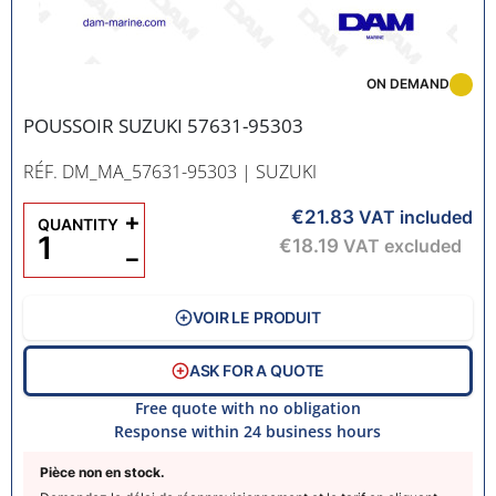
ON DEMAND
POUSSOIR SUZUKI 57631-95303
RÉF. DM_MA_57631-95303
| SUZUKI
€21.83
+
VAT included
QUANTITY
€18.19
VAT excluded
−
VOIR LE PRODUIT
ASK FOR A QUOTE
Free quote with no obligation
Response within 24 business hours
Pièce non en stock.