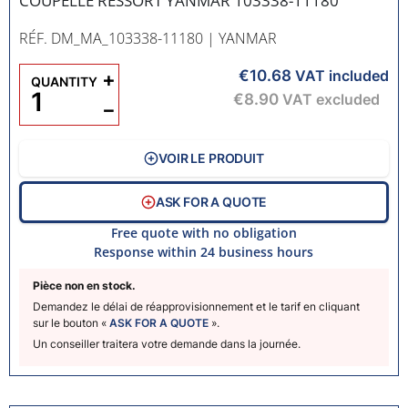
COUPELLE RESSORT YANMAR 103338-11180
RÉF. DM_MA_103338-11180
| YANMAR
€10.68
+
VAT included
QUANTITY
€8.90
VAT excluded
−
VOIR LE PRODUIT
ASK FOR A QUOTE
Free quote with no obligation
Response within 24 business hours
Pièce non en stock.
Demandez le délai de réapprovisionnement et le tarif en cliquant
sur le bouton «
ASK FOR A QUOTE
».
Un conseiller traitera votre demande dans la journée.