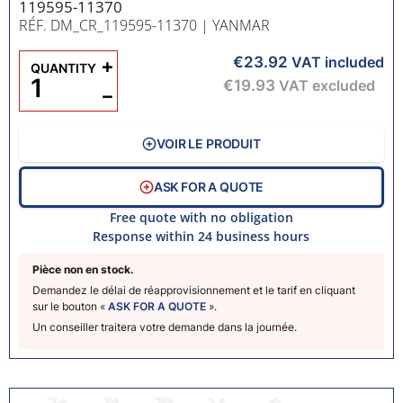
119595-11370
RÉF. DM_CR_119595-11370
| YANMAR
€23.92
+
VAT included
QUANTITY
€19.93
VAT excluded
−
VOIR LE PRODUIT
ASK FOR A QUOTE
Free quote with no obligation
Response within 24 business hours
Pièce non en stock.
Demandez le délai de réapprovisionnement et le tarif en cliquant
sur le bouton «
ASK FOR A QUOTE
».
Un conseiller traitera votre demande dans la journée.