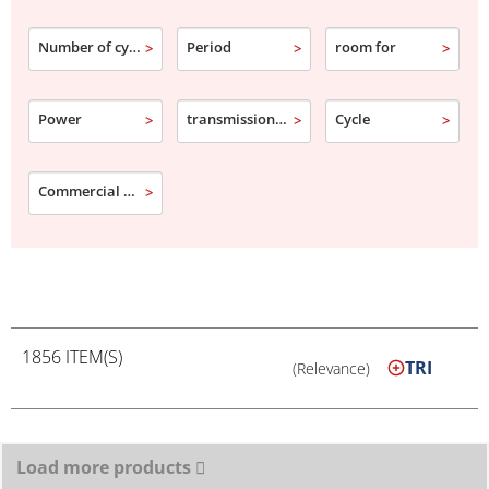
Number of cylinder
Period
room for
Power
transmission type
Cycle
Commercial designation
1856 ITEM(S)
TRI
(Relevance)
Load more products