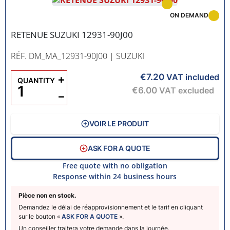
ON DEMAND
RETENUE SUZUKI 12931-90J00
RÉF. DM_MA_12931-90J00
| SUZUKI
€7.20
+
VAT included
QUANTITY
€6.00
VAT excluded
−
VOIR LE PRODUIT
ASK FOR A QUOTE
Free quote with no obligation
Response within 24 business hours
Pièce non en stock.
Demandez le délai de réapprovisionnement et le tarif en cliquant
sur le bouton «
ASK FOR A QUOTE
».
Un conseiller traitera votre demande dans la journée.