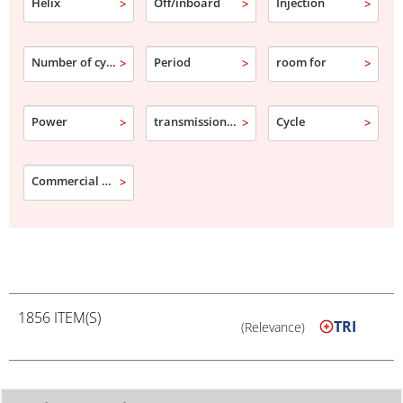
Helix
Off/inboard
Injection
Number of cylinder
Period
room for
Power
transmission type
Cycle
Commercial designation
1856 ITEM(S)
TRI
(Relevance)