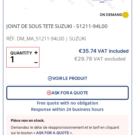
ON DEMAND
JOINT DE SOUS TETE SUZUKI - 51211-94L00
RÉF. DM_MA_51211-94L00
| SUZUKI
€35.74
+
VAT included
QUANTITY
€29.78
VAT excluded
−
VOIR LE PRODUIT
ASK FOR A QUOTE
Free quote with no obligation
Response within 24 business hours
Pièce non en stock.
Demandez le délai de réapprovisionnement et le tarif en cliquant
sur le bouton «
ASK FOR A QUOTE
».