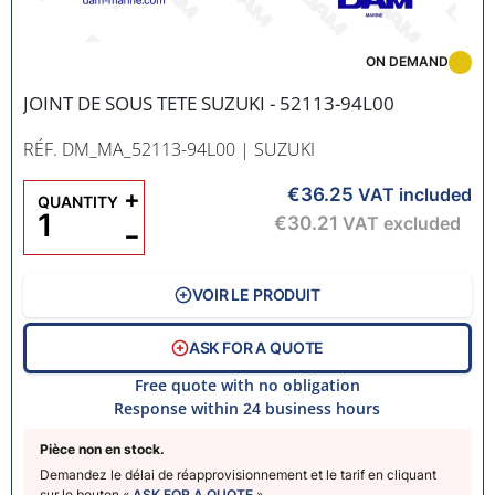
ON DEMAND
JOINT DE SOUS TETE SUZUKI - 52113-94L00
RÉF. DM_MA_52113-94L00
| SUZUKI
€36.25
+
VAT included
QUANTITY
€30.21
VAT excluded
−
VOIR LE PRODUIT
ASK FOR A QUOTE
Free quote with no obligation
Response within 24 business hours
Pièce non en stock.
Demandez le délai de réapprovisionnement et le tarif en cliquant
sur le bouton «
ASK FOR A QUOTE
».