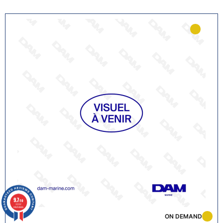
9.7
/10
3332
reviews
ON DEMAND