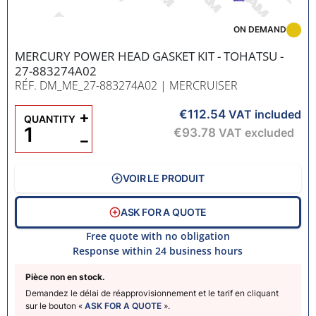
ON DEMAND
MERCURY POWER HEAD GASKET KIT - TOHATSU -
27-883274A02
RÉF. DM_ME_27-883274A02
| MERCRUISER
€112.54
+
VAT included
QUANTITY
€93.78
VAT excluded
−
VOIR LE PRODUIT
ASK FOR A QUOTE
Free quote with no obligation
Response within 24 business hours
Pièce non en stock.
Demandez le délai de réapprovisionnement et le tarif en cliquant
sur le bouton «
ASK FOR A QUOTE
».