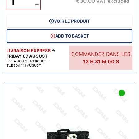
€30.00
VAT excluded
−
VOIR LE PRODUIT
ADD TO BASKET
LIVRAISON EXPRESS
→
COMMANDEZ DANS LES
FRIDAY 07 AUGUST
13
H
30
M
59
S
LIVRAISON CLASSIQUE
→
TUESDAY 11 AUGUST