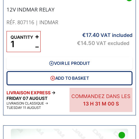
12V INDMAR RELAY
RÉF. 807116
| INDMAR
€17.40
+
VAT included
QUANTITY
€14.50
VAT excluded
−
VOIR LE PRODUIT
ADD TO BASKET
LIVRAISON EXPRESS
→
COMMANDEZ DANS LES
FRIDAY 07 AUGUST
13
H
30
M
59
S
LIVRAISON CLASSIQUE
→
TUESDAY 11 AUGUST