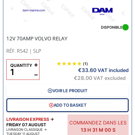
DISPONIBLE
12V 70AMP VOLVO RELAY
RÉF. R542
| SLP
+
(1)
QUANTITY
€33.60
VAT included
−
€28.00
VAT excluded
VOIR LE PRODUIT
ADD TO BASKET
LIVRAISON EXPRESS
→
COMMANDEZ DANS LES
FRIDAY 07 AUGUST
13
H
30
M
59
S
LIVRAISON CLASSIQUE
→
TUESDAY 11 AUGUST