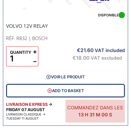
DISPONIBLE
VOLVO 12V RELAY
RÉF. R832
| BOSCH
€21.60
+
VAT included
QUANTITY
€18.00
VAT excluded
−
VOIR LE PRODUIT
ADD TO BASKET
LIVRAISON EXPRESS
→
COMMANDEZ DANS LES
FRIDAY 07 AUGUST
13
H
30
M
59
S
LIVRAISON CLASSIQUE
→
TUESDAY 11 AUGUST