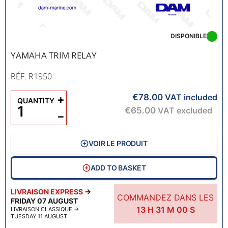
DISPONIBLE
YAMAHA TRIM RELAY
RÉF. R1950
€78.00
+
VAT included
QUANTITY
€65.00
VAT excluded
−
VOIR LE PRODUIT
ADD TO BASKET
LIVRAISON EXPRESS
→
COMMANDEZ DANS LES
FRIDAY 07 AUGUST
13
H
30
M
59
S
LIVRAISON CLASSIQUE
→
TUESDAY 11 AUGUST