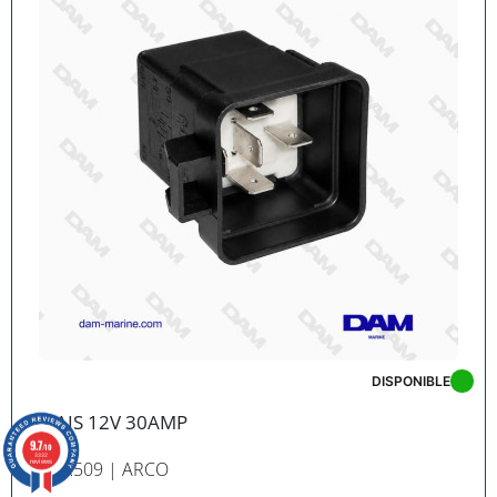
DISPONIBLE
RELAIS 12V 30AMP
9.7
/10
3332
RÉF. R509
| ARCO
reviews