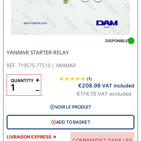
DISPONIBLE
YANMAR STARTER RELAY
RÉF. 719575-77510
| YANMAR
+
(1)
QUANTITY
€208.98
VAT included
−
€174.15
VAT excluded
VOIR LE PRODUIT
ADD TO BASKET
LIVRAISON EXPRESS
→
COMMANDEZ DANS LES