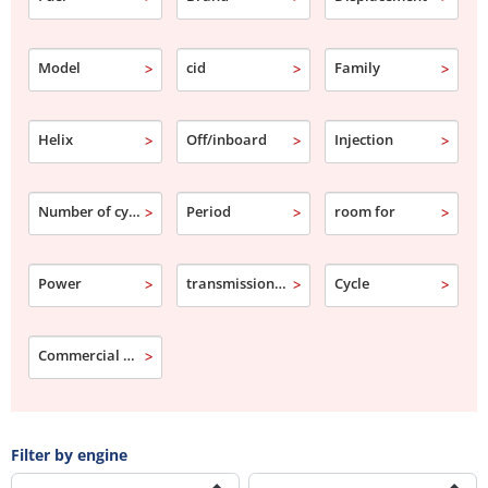
Model
cid
Family
Helix
Off/inboard
Injection
Number of cylinder
Period
room for
Power
transmission type
Cycle
Commercial designation
Filter by engine