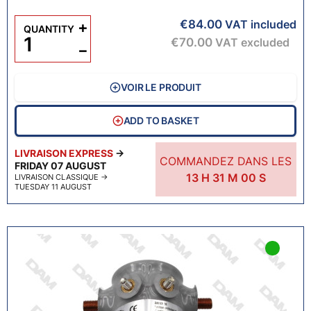
€84.00
+
VAT included
QUANTITY
€70.00
VAT excluded
−
VOIR LE PRODUIT
ADD TO BASKET
LIVRAISON EXPRESS
→
COMMANDEZ DANS LES
FRIDAY 07 AUGUST
13
H
30
M
59
S
LIVRAISON CLASSIQUE
→
TUESDAY 11 AUGUST