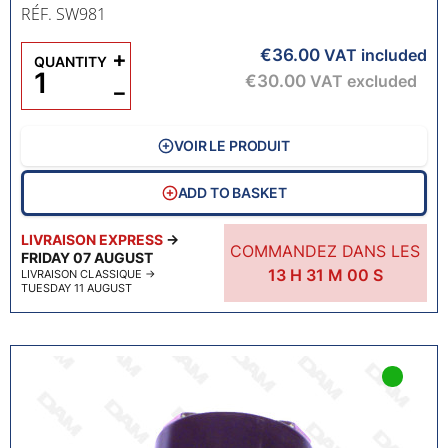
RÉF. SW981
€36.00
+
VAT included
QUANTITY
€30.00
VAT excluded
−
VOIR LE PRODUIT
ADD TO BASKET
LIVRAISON EXPRESS
→
COMMANDEZ DANS LES
FRIDAY 07 AUGUST
13
H
30
M
59
S
LIVRAISON CLASSIQUE
→
TUESDAY 11 AUGUST