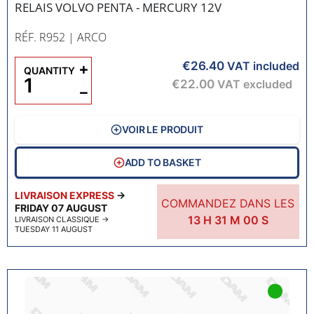
RELAIS VOLVO PENTA - MERCURY 12V
RÉF. R952
| ARCO
€26.40
+
VAT included
QUANTITY
€22.00
VAT excluded
−
VOIR LE PRODUIT
ADD TO BASKET
LIVRAISON EXPRESS
→
COMMANDEZ DANS LES
FRIDAY 07 AUGUST
13
H
30
M
59
S
LIVRAISON CLASSIQUE
→
TUESDAY 11 AUGUST