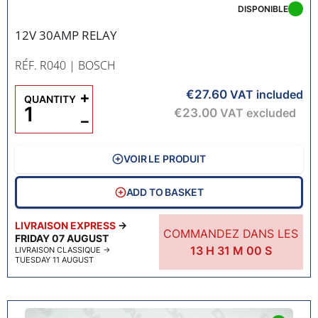
DISPONIBLE
12V 30AMP RELAY
RÉF. R040
| BOSCH
€27.60
+
VAT included
QUANTITY
€23.00
VAT excluded
−
VOIR LE PRODUIT
ADD TO BASKET
LIVRAISON EXPRESS
→
COMMANDEZ DANS LES
FRIDAY 07 AUGUST
13
H
30
M
59
S
LIVRAISON CLASSIQUE
→
TUESDAY 11 AUGUST