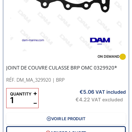
ON DEMAND
JOINT DE COUVRE CULASSE BRP OMC 0329920*
RÉF. DM_MA_329920
| BRP
€5.06
+
VAT included
QUANTITY
€4.22
VAT excluded
−
VOIR LE PRODUIT