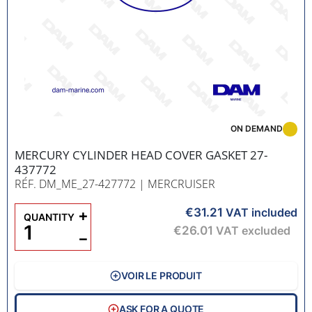
ON DEMAND
MERCURY CYLINDER HEAD COVER GASKET 27-
437772
RÉF. DM_ME_27-427772
| MERCRUISER
€31.21
+
VAT included
QUANTITY
€26.01
VAT excluded
−
VOIR LE PRODUIT
ASK FOR A QUOTE