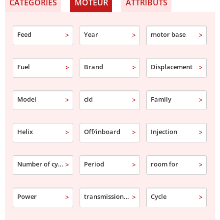
CATÉGORIES
MOTEUR
ATTRIBUTS
Feed
Year
motor base
Fuel
Brand
Displacement
Model
cid
Family
Helix
Off/inboard
Injection
Number of cylinder
Period
room for
Power
transmission type
Cycle