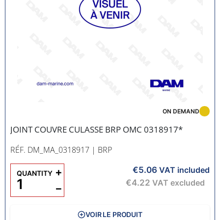
ON DEMAND
JOINT COUVRE CULASSE BRP OMC 0318917*
RÉF. DM_MA_0318917
| BRP
€5.06
+
VAT included
QUANTITY
€4.22
VAT excluded
−
VOIR LE PRODUIT