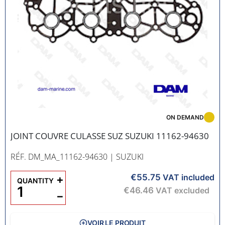
ON DEMAND
JOINT COUVRE CULASSE SUZ SUZUKI 11162-94630
RÉF. DM_MA_11162-94630
| SUZUKI
€55.75
+
VAT included
QUANTITY
€46.46
VAT excluded
−
VOIR LE PRODUIT