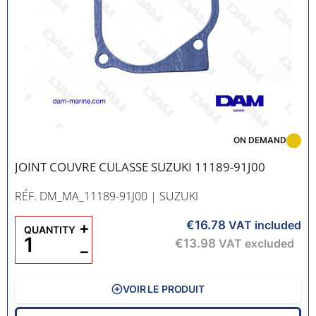
ON DEMAND
JOINT COUVRE CULASSE SUZUKI 11189-91J00
RÉF. DM_MA_11189-91J00
| SUZUKI
€16.78
+
VAT included
QUANTITY
€13.98
VAT excluded
−
VOIR LE PRODUIT