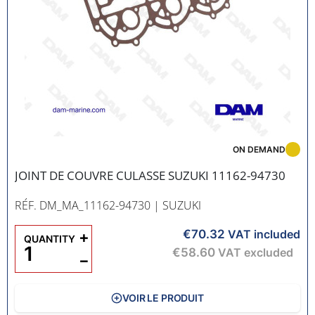
ON DEMAND
JOINT DE COUVRE CULASSE SUZUKI 11162-94730
RÉF. DM_MA_11162-94730
| SUZUKI
€70.32
+
VAT included
QUANTITY
€58.60
VAT excluded
−
VOIR LE PRODUIT