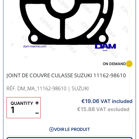
ON DEMAND
JOINT DE COUVRE CULASSE SUZUKI 11162-98610
RÉF. DM_MA_11162-98610
| SUZUKI
€19.06
+
VAT included
QUANTITY
€15.88
VAT excluded
−
VOIR LE PRODUIT