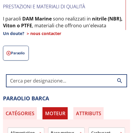
PRESTAZIONI E MATERIALI DI QUALITÀ
I paraoli
DAM Marine
sono realizzati in
nitrile (NBR),
Viton o PTFE
, materiali che offrono un'elevata
resistenza a oli, temperature e ambiente salino.
Un doute?
> nous contacter
APPLICAZIONI PRINCIPALI
Paraolio
Ideali per
alberi motore, pompe, trasmissioni ed
eliche
, garantiscono un'eccellente durata e
affidabilità in tutte le condizioni marine.
search
ESPERIENZA DAM MARINE
Con oltre 50 anni di esperienza,
DAM Marine
fornisce
PARAOLIO BARCA
paraoli marini di alta qualità
per mantenere le
prestazioni e la sicurezza del motore nel tempo.
CATÉGORIES
MOTEUR
ATTRIBUTS
Alimentation
Base moteur
Carburant