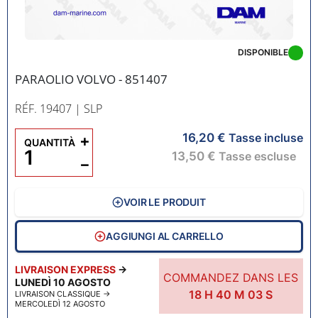
DISPONIBLE
PARAOLIO VOLVO - 851407
RÉF. 19407
| SLP
16,20 €
+
Tasse incluse
QUANTITÀ
13,50 €
Tasse escluse
−
VOIR LE PRODUIT
AGGIUNGI AL CARRELLO
LIVRAISON EXPRESS
→
COMMANDEZ DANS LES
LUNEDÌ 10 AGOSTO
18
H
40
M
02
S
LIVRAISON CLASSIQUE
→
MERCOLEDÌ 12 AGOSTO