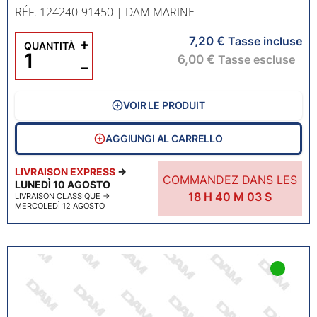
RÉF. 124240-91450
| DAM MARINE
7,20 €
+
Tasse incluse
QUANTITÀ
6,00 €
Tasse escluse
−
VOIR LE PRODUIT
AGGIUNGI AL CARRELLO
LIVRAISON EXPRESS
→
COMMANDEZ DANS LES
LUNEDÌ 10 AGOSTO
18
H
40
M
02
S
LIVRAISON CLASSIQUE
→
MERCOLEDÌ 12 AGOSTO