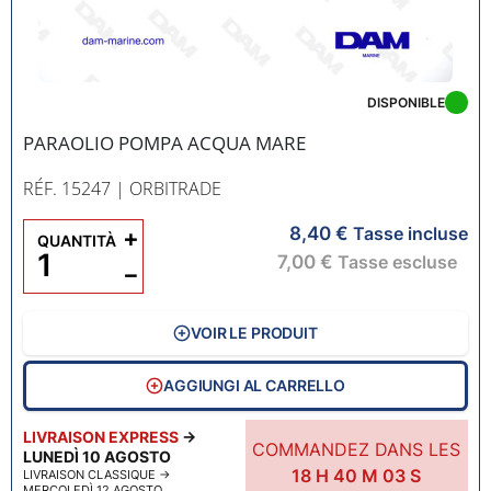
DISPONIBLE
PARAOLIO POMPA ACQUA MARE
RÉF. 15247
| ORBITRADE
8,40 €
+
Tasse incluse
QUANTITÀ
7,00 €
Tasse escluse
−
VOIR LE PRODUIT
AGGIUNGI AL CARRELLO
LIVRAISON EXPRESS
→
COMMANDEZ DANS LES
LUNEDÌ 10 AGOSTO
18
H
40
M
02
S
LIVRAISON CLASSIQUE
→
MERCOLEDÌ 12 AGOSTO