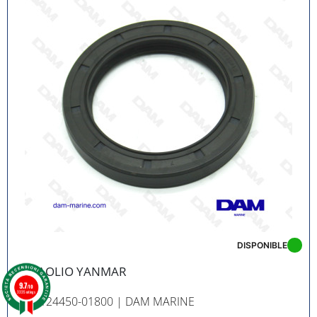
DISPONIBLE
PARAOLIO YANMAR
9.7
/10
3335 ratings
RÉF. 124450-01800
| DAM MARINE