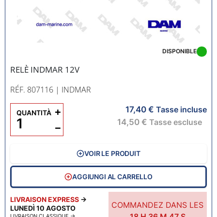
DISPONIBLE
RELÈ INDMAR 12V
RÉF. 807116
| INDMAR
17,40 €
+
Tasse incluse
QUANTITÀ
14,50 €
Tasse escluse
−
VOIR LE PRODUIT
AGGIUNGI AL CARRELLO
LIVRAISON EXPRESS
→
COMMANDEZ DANS LES
LUNEDÌ 10 AGOSTO
18
H
36
M
46
S
LIVRAISON CLASSIQUE
→