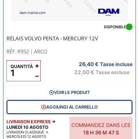
DISPONIBLE
RELAIS VOLVO PENTA - MERCURY 12V
RÉF. R952
| ARCO
26,40 €
+
Tasse incluse
QUANTITÀ
22,00 €
Tasse escluse
−
VOIR LE PRODUIT
AGGIUNGI AL CARRELLO
LIVRAISON EXPRESS
→
COMMANDEZ DANS LES
LUNEDÌ 10 AGOSTO
18
H
36
M
46
S
LIVRAISON CLASSIQUE
→
MERCOLEDÌ 12 AGOSTO