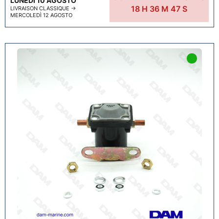
LUNEDÌ 10 AGOSTO
18
H
36
M
46
S
LIVRAISON CLASSIQUE
→
MERCOLEDÌ 12 AGOSTO