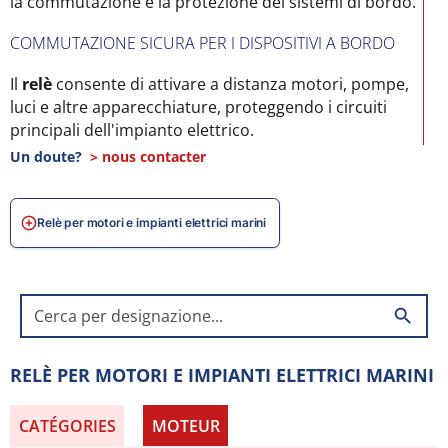
la commutazione e la protezione dei sistemi di bordo.
COMMUTAZIONE SICURA PER I DISPOSITIVI A BORDO
Il
relè
consente di attivare a distanza motori, pompe,
luci e altre apparecchiature, proteggendo i circuiti
principali dell'impianto elettrico.
Un doute?
> nous contacter
RESISTENZA ALLE CONDIZIONI MARINE
I nostri relè sono impermeabili e resistenti a umidità,
Relè per motori e impianti elettrici marini
corrosione e vibrazioni, garantendo affidabilità e
lunga durata anche in mare.
COMPATIBILITÀ CON IMPIANTI MARINI
search
Adatti per motori, pompe, verricelli e altre
apparecchiature nautiche, i nostri relè si integrano
RELÈ PER MOTORI E IMPIANTI ELETTRICI MARINI
facilmente nell'impianto elettrico della barca.
CATÉGORIES
MOTEUR