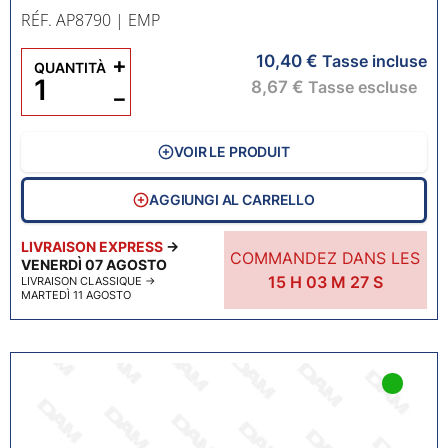
RÉF. AP8790
| EMP
10,40 €
+
Tasse incluse
QUANTITÀ
8,67 €
Tasse escluse
−
VOIR LE PRODUIT
AGGIUNGI AL CARRELLO
LIVRAISON EXPRESS
→
COMMANDEZ DANS LES
VENERDÌ 07 AGOSTO
15
H
03
M
26
S
LIVRAISON CLASSIQUE
→
MARTEDÌ 11 AGOSTO