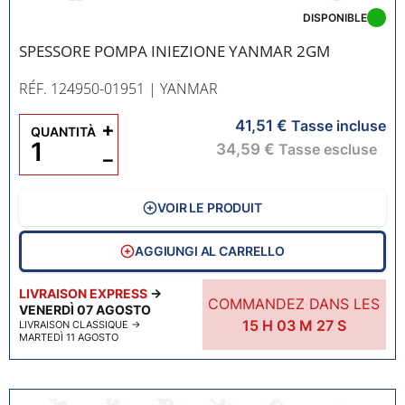
DISPONIBLE
SPESSORE POMPA INIEZIONE YANMAR 2GM
RÉF. 124950-01951
| YANMAR
41,51 €
+
Tasse incluse
QUANTITÀ
34,59 €
Tasse escluse
−
VOIR LE PRODUIT
AGGIUNGI AL CARRELLO
LIVRAISON EXPRESS
→
COMMANDEZ DANS LES
VENERDÌ 07 AGOSTO
15
H
03
M
26
S
LIVRAISON CLASSIQUE
→
MARTEDÌ 11 AGOSTO