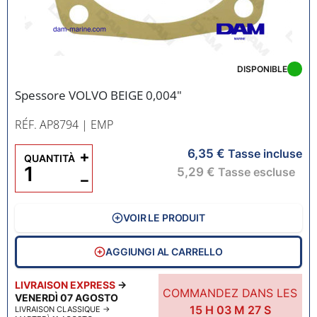
DISPONIBLE
Spessore VOLVO BEIGE 0,004"
RÉF. AP8794
| EMP
6,35 €
+
Tasse incluse
QUANTITÀ
5,29 €
Tasse escluse
−
VOIR LE PRODUIT
AGGIUNGI AL CARRELLO
LIVRAISON EXPRESS
→
COMMANDEZ DANS LES
VENERDÌ 07 AGOSTO
15
H
03
M
26
S
LIVRAISON CLASSIQUE
→