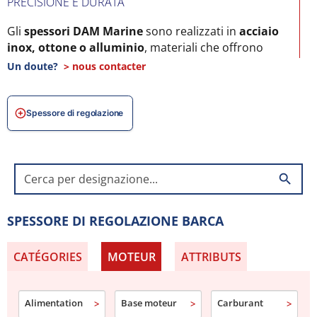
PRECISIONE E DURATA
Gli
spessori DAM Marine
sono realizzati in
acciaio
inox, ottone o alluminio
, materiali che offrono
elevata resistenza alla corrosione e grande precisione
Un doute?
> nous contacter
dimensionale.
APPLICAZIONI MARINE
Spessore di regolazione
Ideali per
alberi motore, trasmissioni, pompe e
gruppi di propulsione
, garantiscono un allineamento
ottimale anche nelle condizioni marine più difficili.
search
ESPERIENZA DAM MARINE
SPESSORE DI REGOLAZIONE BARCA
Con oltre 50 anni di esperienza,
DAM Marine
fornisce
spessori di regolazione marini
di alta precisione per
CATÉGORIES
MOTEUR
ATTRIBUTS
la manutenzione professionale delle imbarcazioni.
Alimentation
Base moteur
Carburant