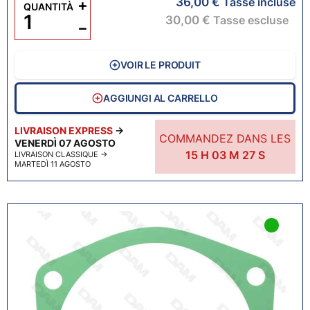
36,00 €
+
Tasse incluse
QUANTITÀ
30,00 €
Tasse escluse
−
VOIR LE PRODUIT
AGGIUNGI AL CARRELLO
LIVRAISON EXPRESS
→
COMMANDEZ DANS LES
VENERDÌ 07 AGOSTO
15
H
03
M
26
S
LIVRAISON CLASSIQUE
→
MARTEDÌ 11 AGOSTO