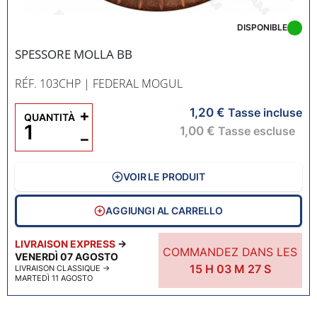
DISPONIBLE
SPESSORE MOLLA BB
RÉF. 103CHP
| FEDERAL MOGUL
1,20 €
+
Tasse incluse
QUANTITÀ
1,00 €
Tasse escluse
−
VOIR LE PRODUIT
AGGIUNGI AL CARRELLO
LIVRAISON EXPRESS
→
COMMANDEZ DANS LES
VENERDÌ 07 AGOSTO
15
H
03
M
26
S
LIVRAISON CLASSIQUE
→
MARTEDÌ 11 AGOSTO