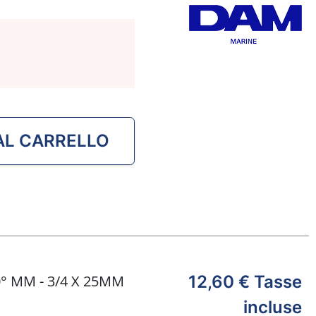
riferimento 13991.
AL CARRELLO
 MM - 3/4 X 25MM
12,60 €
Tasse
incluse