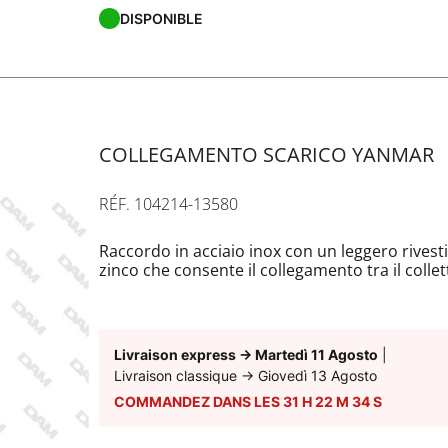
DISPONIBLE
COLLEGAMENTO SCARICO YANMAR
RÉF. 104214-13580
Raccordo in acciaio inox con un leggero rives
zinco che consente il collegamento tra il collet
di scarico. Filettatura inversa per l'assemblagg
Livraison express
→
Martedì 11 Agosto
|
Livraison classique
→
Giovedì 13 Agosto
COMMANDEZ DANS LES
31
H
22
M
33
S