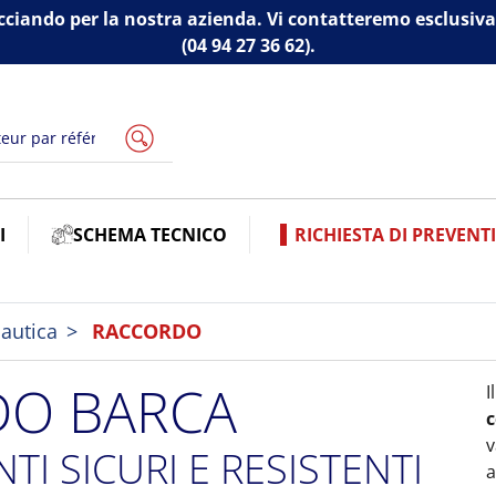
cciando per la nostra azienda. Vi contatteremo esclus
(04 94 27 36 62).
I
SCHEMA TECNICO
RICHIESTA DI PREVENT
autica
RACCORDO
O BARCA
I
c
v
I SICURI E RESISTENTI
a