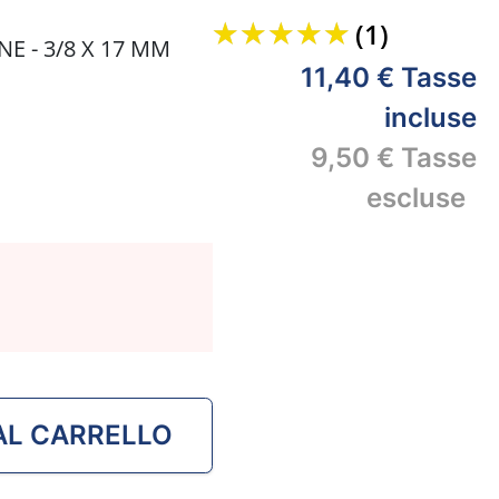
accordi marini di alta qualità
per una manutenzione
(1)
icura ed efficiente a bordo.
 - 3/8 X 17 MM
11,40 €
Tasse
incluse
9,50 €
Tasse
escluse
AL CARRELLO