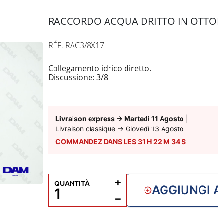
r
s
RACCORDO ACQUA DRITTO IN OTTONE
RÉF. RAC3/8X17
Collegamento idrico diretto.
Discussione: 3/8
Diametro: 17 mm
Livraison express
→
Martedì 11 Agosto
|
Livraison classique
→
Giovedì 13 Agosto
COMMANDEZ DANS LES
31
H
22
M
33
S
+
QUANTITÀ
AGGIUNGI 
−