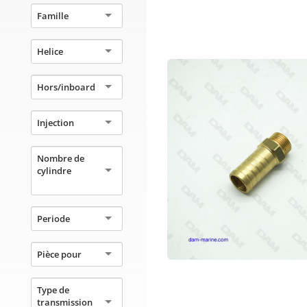
Famille
Helice
Hors/inboard
Injection
Nombre de
cylindre
Periode
Pièce pour
Type de
transmission