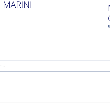
I MARINI
U
I
a
c
A
a
a
C