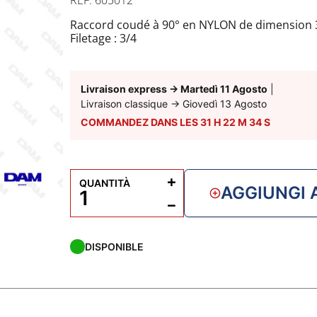
Raccord coudé à 90° en NYLON de dimension 3
Filetage : 3/4
Durite : 25mm
Livraison express
→
Martedì 11 Agosto
|
Livraison classique
→
Giovedì 13 Agosto
COMMANDEZ DANS LES
31
H
22
M
33
S
+
QUANTITÀ
AGGIUNGI 
−
DISPONIBLE