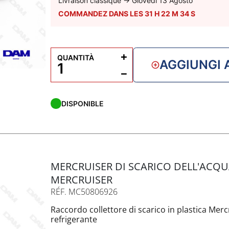
Livraison classique
→
Giovedì 13 Agosto
COMMANDEZ DANS LES
31
H
22
M
33
S
+
QUANTITÀ
AGGIUNGI 
−
DISPONIBLE
MERCRUISER DI SCARICO DELL'ACQU
MERCRUISER
RÉF. MC50806926
Raccordo collettore di scarico in plastica Merc
refrigerante
Per tubo flessibile da 25 mm di diametro.