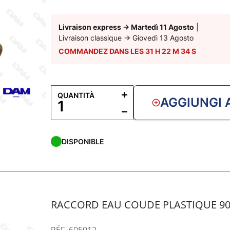
Discussione: 3/4
Tubo: 25mm
Livraison express
→
Martedì 11 Agosto
|
Disponibile anche in versione in plastica con 
Livraison classique
→
Giovedì 13 Agosto
COMMANDEZ DANS LES
31
H
22
M
33
S
+
QUANTITÀ
AGGIUNGI 
−
DISPONIBLE
RACCORD EAU COUDE PLASTIQUE 90°
RÉF. 605012