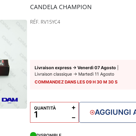
CANDELA CHAMPION
RÉF. RV15YC4
Livraison express
→
Venerdì 07 Agosto
|
Livraison classique
→
Martedì 11 Agosto
COMMANDEZ DANS LES
09
H
30
M
29
S
A
b
+
QUANTITÀ
AGGIUNGI 
−
DISPONIBLE