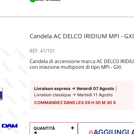
Candela AC DELCO IRIDIUM MPI - GX
RÉF. 41/101
Candela di accensione marca AC DELCO IRIDIU
con iniezione multipoint di tipo MPI - GXI.
NOTA PCM: per i motori del marchio PCM - CR
sostituisce ora le candele AC DELCO IRIDIUM 
PLATINIUM RAPID FIRE.
Livraison express
→
Venerdì 07 Agosto
|
Livraison classique
→
Martedì 11 Agosto
COMMANDEZ DANS LES
09
H
30
M
29
S
+
QUANTITÀ
AGGIUNGI 