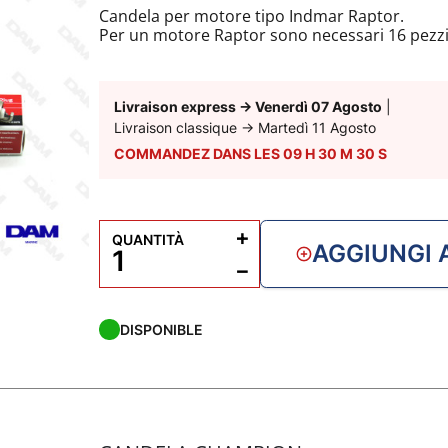
Candela per motore tipo Indmar Raptor.
Per un motore Raptor sono necessari 16 pezzi
Livraison express
→
Venerdì 07 Agosto
|
Livraison classique
→
Martedì 11 Agosto
COMMANDEZ DANS LES
09
H
30
M
29
S
+
QUANTITÀ
AGGIUNGI 
−
DISPONIBLE