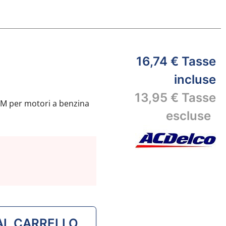
I
16,74 €
Tasse
incluse
13,95 €
Tasse
M per motori a benzina
escluse
USADER la fabbrica
con le candele AC DELCO
AL CARRELLO