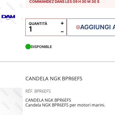
COMMANDEZ DANS LES
09
H
30
M
29
S
+
QUANTITÀ
AGGIUNGI 
−
DISPONIBLE
CANDELA NGK BPR6EFS
RÉF. BPR6EFS
CANDELA NGK BPR6EFS
Candela NGK BPR6EFS per motori marini.