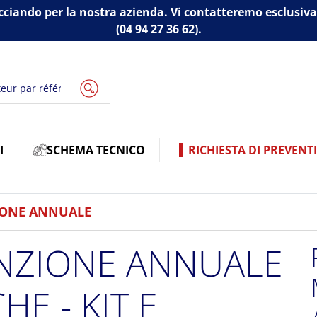
cciando per la nostra azienda. Vi contatteremo esclus
(04 94 27 36 62).
I
SCHEMA TECNICO
RICHIESTA DI PREVENT
ONE ANNUALE
NZIONE ANNUALE
HE - KIT E