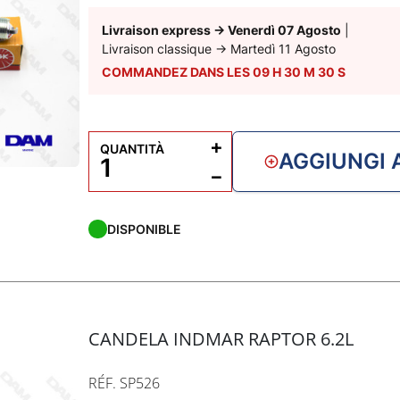
Livraison express
→
Venerdì 07 Agosto
|
Livraison classique
→
Martedì 11 Agosto
COMMANDEZ DANS LES
09
H
30
M
29
S
+
QUANTITÀ
AGGIUNGI 
−
DISPONIBLE
CANDELA INDMAR RAPTOR 6.2L
RÉF. SP526