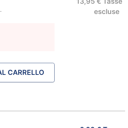
13,95 €
Tasse
.
escluse
AL CARRELLO