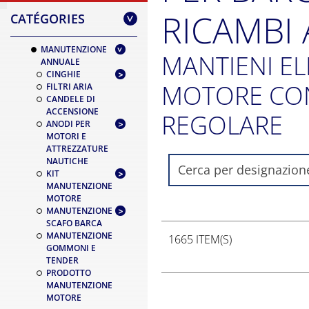
RICAMBI 
CATÉGORIES
>
MANUTENZIONE
MANTIENI EL
ANNUALE
CINGHIE
MOTORE CO
FILTRI ARIA
CANDELE DI
ACCENSIONE
REGOLARE
ANODI PER
MOTORI E
ATTREZZATURE
NAUTICHE
KIT
MANUTENZIONE
MOTORE
MANUTENZIONE
SCAFO BARCA
MANUTENZIONE
1665 ITEM(S)
GOMMONI E
TENDER
PRODOTTO
MANUTENZIONE
MOTORE