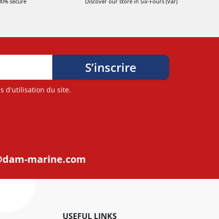
00% secure
Discover our store in Six-Fours (Var)
d'utilisation du site.
@dam-marine.com
USEFUL LINKS