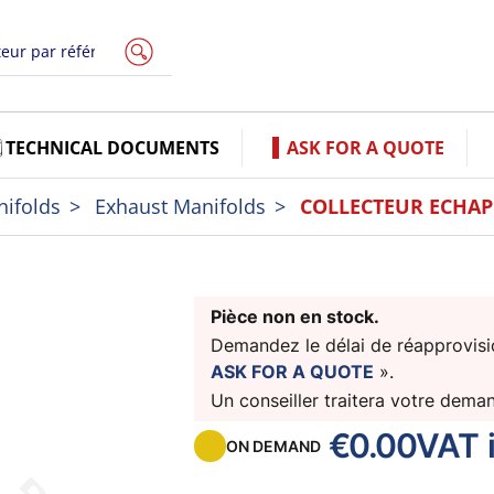
TECHNICAL DOCUMENTS
ASK FOR A QUOTE
ifolds
Exhaust Manifolds
COLLECTEUR ECHA
Pièce non en stock.
Demandez le délai de réapprovisio
ASK FOR A QUOTE
».
Un conseiller traitera votre dema
€0.00
VAT 
ON DEMAND