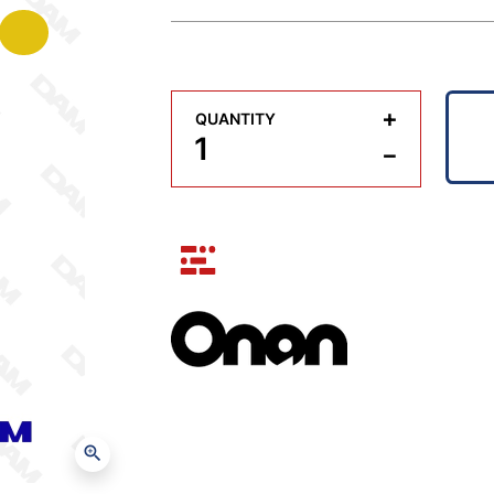
+
QUANTITY
−
zoom_in