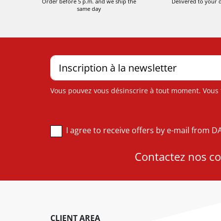
Order before 5 p.m. and we ship the
Delivered to your 
same day
Vous pouvez vous désinscrire à tout moment. Vous tr
I agree to receive offers by e-mail from 
Contactez nos con
CLIENT AREA