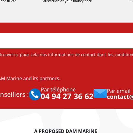
door in 24h
Satisfaction or your money back
1
ouverez pour cela nos informations de contact dans les conditions 
DAM Marine and its partners.
Par téléphone
Par email
seillers :
04 94 27 36 62
contact
A PROPOSED DAM MARINE