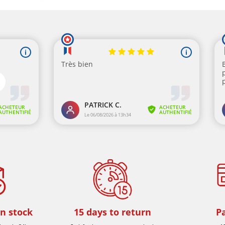
in stock
15 days to return
P