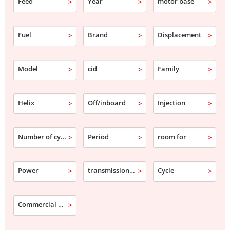
Feed
Year
motor base
Fuel
Brand
Displacement
Model
cid
Family
Helix
Off/inboard
Injection
Number of cylinder
Period
room for
Power
transmission type
Cycle
Commercial designation