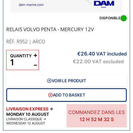
DISPONIBLE
RELAIS VOLVO PENTA - MERCURY 12V
RÉF. R952
| ARCO
€26.40
+
VAT included
QUANTITY
€22.00
VAT excluded
−
VOIR LE PRODUIT
ADD TO BASKET
LIVRAISON EXPRESS
→
COMMANDEZ DANS LES
MONDAY 10 AUGUST
12
H
52
M
31
S
LIVRAISON CLASSIQUE
→
WEDNESDAY 12 AUGUST