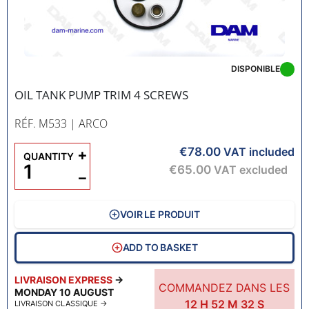
DISPONIBLE
OIL TANK PUMP TRIM 4 SCREWS
RÉF. M533
| ARCO
€78.00
+
VAT included
QUANTITY
€65.00
VAT excluded
−
VOIR LE PRODUIT
ADD TO BASKET
LIVRAISON EXPRESS
→
COMMANDEZ DANS LES
MONDAY 10 AUGUST
12
H
52
M
31
S
LIVRAISON CLASSIQUE
→