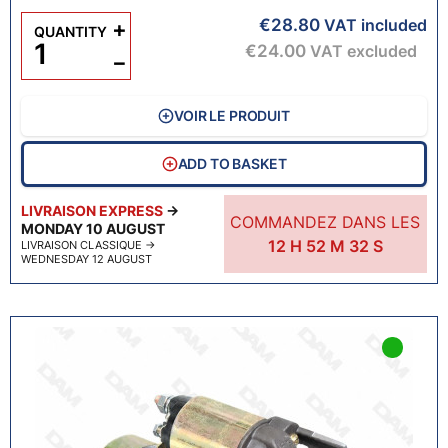
€28.80
+
VAT included
QUANTITY
€24.00
VAT excluded
−
VOIR LE PRODUIT
ADD TO BASKET
LIVRAISON EXPRESS
→
COMMANDEZ DANS LES
MONDAY 10 AUGUST
12
H
52
M
31
S
LIVRAISON CLASSIQUE
→
WEDNESDAY 12 AUGUST