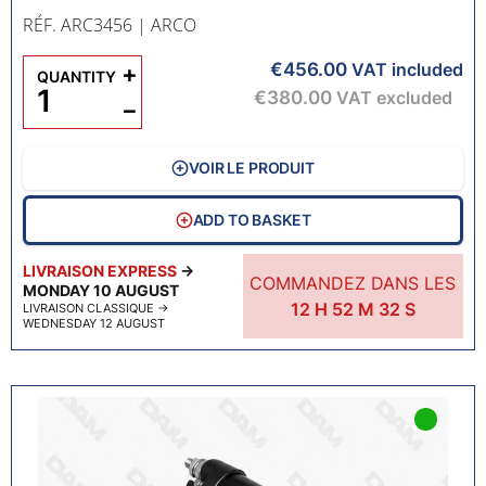
RÉF. ARC3456
| ARCO
€456.00
+
VAT included
QUANTITY
€380.00
VAT excluded
−
VOIR LE PRODUIT
ADD TO BASKET
LIVRAISON EXPRESS
→
COMMANDEZ DANS LES
MONDAY 10 AUGUST
12
H
52
M
31
S
LIVRAISON CLASSIQUE
→
WEDNESDAY 12 AUGUST