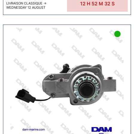
12
H
52
M
31
S
LIVRAISON CLASSIQUE
→
WEDNESDAY 12 AUGUST