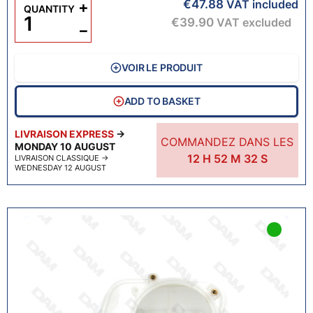
€47.88
+
VAT included
QUANTITY
€39.90
VAT excluded
−
VOIR LE PRODUIT
ADD TO BASKET
LIVRAISON EXPRESS
→
COMMANDEZ DANS LES
MONDAY 10 AUGUST
12
H
52
M
31
S
LIVRAISON CLASSIQUE
→
WEDNESDAY 12 AUGUST