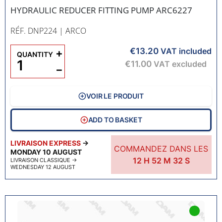
HYDRAULIC REDUCER FITTING PUMP ARC6227
RÉF. DNP224
| ARCO
€13.20
+
VAT included
QUANTITY
€11.00
VAT excluded
−
VOIR LE PRODUIT
ADD TO BASKET
LIVRAISON EXPRESS
→
COMMANDEZ DANS LES
MONDAY 10 AUGUST
12
H
52
M
31
S
LIVRAISON CLASSIQUE
→
WEDNESDAY 12 AUGUST