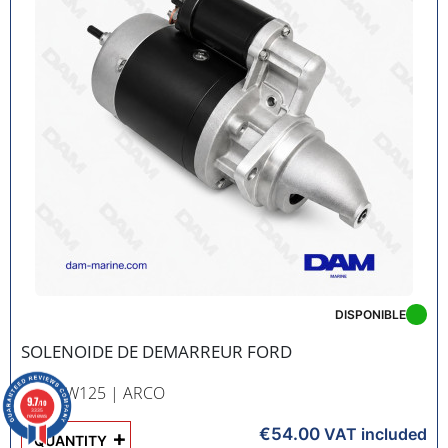
DISPONIBLE
SOLENOIDE DE DEMARREUR FORD
RÉF. SW125
| ARCO
9.7
/10
3335
reviews
€54.00
+
VAT included
QUANTITY