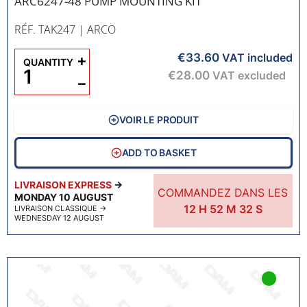
ARC6247-48 PUMP MOUNTING KIT
RÉF. TAK247
| ARCO
€33.60
+
VAT included
QUANTITY
€28.00
VAT excluded
−
VOIR LE PRODUIT
ADD TO BASKET
LIVRAISON EXPRESS
→
COMMANDEZ DANS LES
MONDAY 10 AUGUST
12
H
52
M
31
S
LIVRAISON CLASSIQUE
→
WEDNESDAY 12 AUGUST