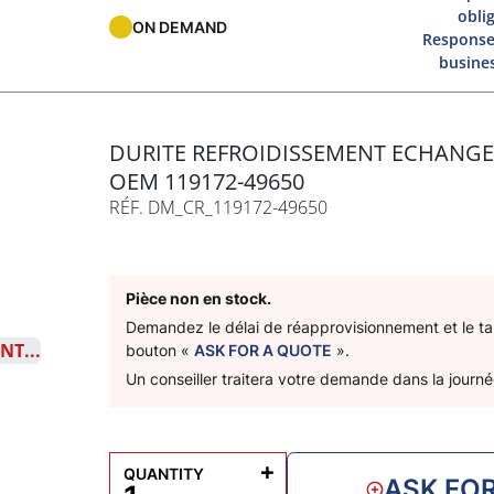
obli
ON DEMAND
Response
busine
DURITE REFROIDISSEMENT ECHANG
OEM 119172-49650
RÉF. DM_CR_119172-49650
Pièce non en stock.
Demandez le délai de réapprovisionnement et le tari
bouton «
ASK FOR A QUOTE
».
Un conseiller traitera votre demande dans la journé
+
QUANTITY
ASK FO