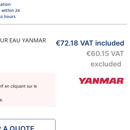
gation
 within 24
ss hours
EUR EAU YANMAR
€72.18
VAT included
€60.15
VAT
excluded
f en cliquant sur le
e.
R A QUOTE