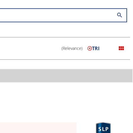
search
view_module
TRI
(Relevance)