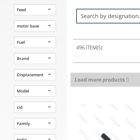
Feed
motor base
Fuel
496 ITEM(S)
Brand
Displacement
Load more products
Model
cid
Family
Helix