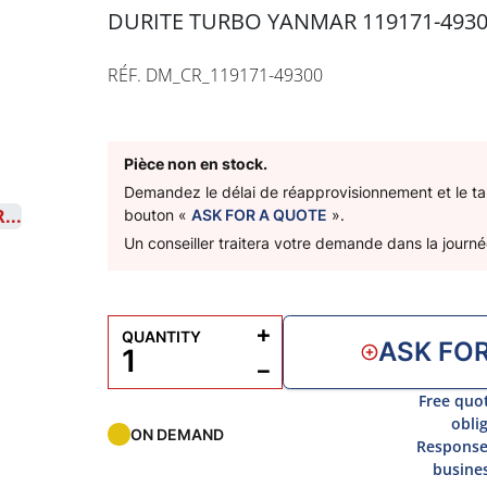
DURITE TURBO YANMAR 119171-493
RÉF. DM_CR_119171-49300
Pièce non en stock.
Demandez le délai de réapprovisionnement et le tari
bouton «
ASK FOR A QUOTE
».
Un conseiller traitera votre demande dans la journé
+
QUANTITY
ASK FO
−
Free quo
obli
ON DEMAND
Response
busine