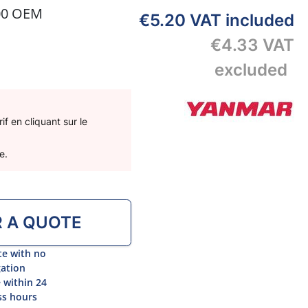
00 OEM
€5.20
VAT included
€4.33
VAT
excluded
f en cliquant sur le
e.
R A QUOTE
te with no
gation
 within 24
ss hours