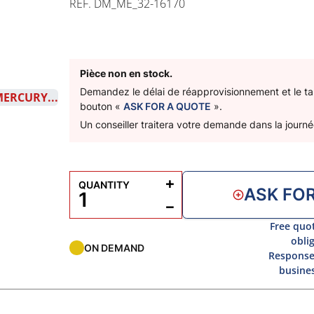
RÉF. DM_ME_32-16170
Pièce non en stock.
Demandez le délai de réapprovisionnement et le tari
bouton «
ASK FOR A QUOTE
».
Un conseiller traitera votre demande dans la journé
+
QUANTITY
ASK FO
−
Free quo
obli
ON DEMAND
Response
busine