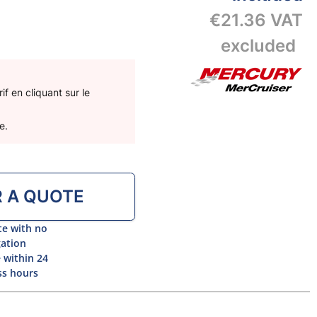
€21.36
VAT
excluded
f en cliquant sur le
e.
R A QUOTE
te with no
gation
 within 24
ss hours