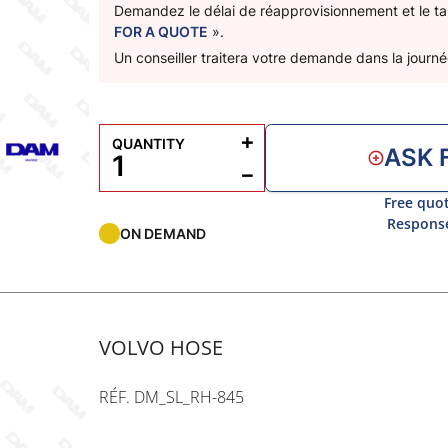
Demandez le délai de réapprovisionnement et le tar
FOR A QUOTE
».
Un conseiller traitera votre demande dans la journé
+
QUANTITY
ASK 
−
Free quot
Response
ON DEMAND
VOLVO HOSE
RÉF. DM_SL_RH-845