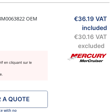
8M0063822 OEM
€36.19
VAT
included
€30.16
VAT
excluded
f en cliquant sur le
e.
R A QUOTE
te with no