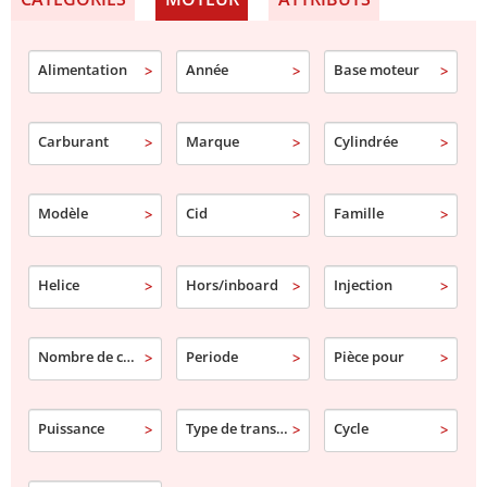
Durites de refroidissement et raccords
Thermostats et accessoires de régulation
Alimentation
Année
Base moteur
Préservez la performance et la longévité de votre
moteur avec des équipements de refroidissement
marins robustes et fiables.
Carburant
Marque
Cylindrée
Modèle
Cid
Famille
Helice
Hors/inboard
Injection
Nombre de cylindre
Periode
Pièce pour
Puissance
Type de transmission
Cycle