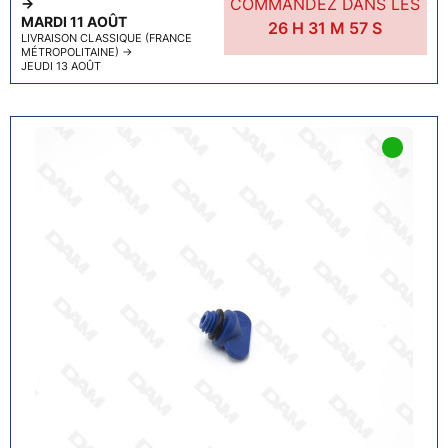
COMMANDEZ DANS LES
→
MARDI 11 AOÛT
26
H
31
M
56
S
LIVRAISON CLASSIQUE (FRANCE
MÉTROPOLITAINE)
→
JEUDI 13 AOÛT