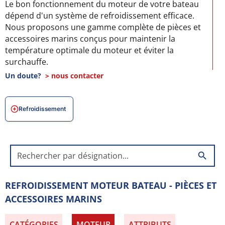
Le bon fonctionnement du moteur de votre bateau
dépend d'un système de refroidissement efficace.
Nous proposons une gamme complète de pièces et
accessoires marins conçus pour maintenir la
température optimale du moteur et éviter la
surchauffe.
Un doute?
> nous contacter
DES COMPOSANTS MARINISÉS POUR PLUS DE FIABILITÉ
Nos pièces de refroidissement sont fabriquées à
Refroidissement
partir de matériaux résistants à la corrosion, aux
températures élevées et aux environnements marins
exigeants. Elles garantissent une circulation d'eau ou
de liquide de refroidissement optimale, même lors
search
d'une utilisation intensive.
NOTRE SÉLECTION POUR LE REFROIDISSEMENT
REFROIDISSEMENT MOTEUR BATEAU - PIÈCES ET
MOTEUR BATEAU
ACCESSOIRES MARINS
Pompes à eau et turbines marinisées
Échangeurs de chaleur et refroidisseurs d'huile
CATÉGORIES
MOTEUR
ATTRIBUTS