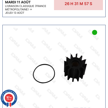
MARDI 11 AOÛT
26
H
31
M
56
S
LIVRAISON CLASSIQUE (FRANCE
MÉTROPOLITAINE)
→
JEUDI 13 AOÛT
9.7
/10
3338 avis