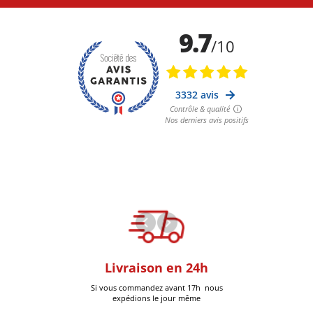
oom
Livraison en 24h
+30k Pi
que à Six-Fours
Si vous commandez avant 17h nous
Livrées
expédions le jour même