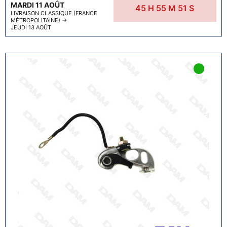
MARDI 11 AOÛT
45
H
55
M
50
S
LIVRAISON CLASSIQUE (FRANCE
MÉTROPOLITAINE)
→
JEUDI 13 AOÛT