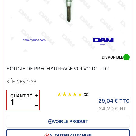
DISPONIBLE
BOUGIE DE PRECHAUFFAGE VOLVO D1 - D2
RÉF. VP92358
+
(2)
QUANTITÉ
29,04 €
TTC
−
24,20 €
HT
VOIR LE PRODUIT
AJOUTER AU PANIER