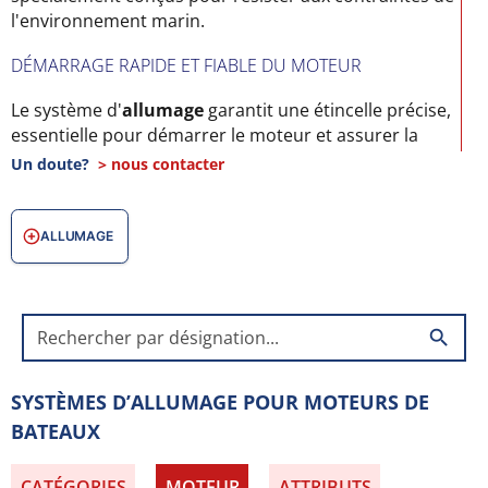
l'environnement marin.
DÉMARRAGE RAPIDE ET FIABLE DU MOTEUR
Le système d'
allumage
garantit une étincelle précise,
essentielle pour démarrer le moteur et assurer la
combustion dans toutes les conditions.
Un doute?
> nous contacter
PIÈCES D'ALLUMAGE ADAPTÉES À LA NAVIGATION
ALLUMAGE
Nos bobines, bougies et composants d'allumage sont
conçus pour résister à l'humidité, à la corrosion et
aux vibrations en mer.
search
COMPATIBILITÉ AVEC MOTEURS MARINS
Nos systèmes d'allumage s'adaptent aux moteurs
SYSTÈMES D’ALLUMAGE POUR MOTEURS DE
Volvo, Yamaha, Suzuki, Mercury, Honda, Mercruiser,
BATEAUX
OMC, PCM et autres, garantissant fiabilité et sécurité
en navigation.
CATÉGORIES
MOTEUR
ATTRIBUTS