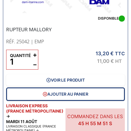
DISPONIBLE
RUPTEUR MALLORY
RÉF. 25042
| EMP
13,20 €
+
TTC
QUANTITÉ
11,00 €
HT
−
VOIR LE PRODUIT
AJOUTER AU PANIER
LIVRAISON EXPRESS
(FRANCE MÉTROPOLITAINE)
COMMANDEZ DANS LES
→
MARDI 11 AOÛT
45
H
55
M
50
S
LIVRAISON CLASSIQUE (FRANCE
MÉTROPOLITAINE)
→