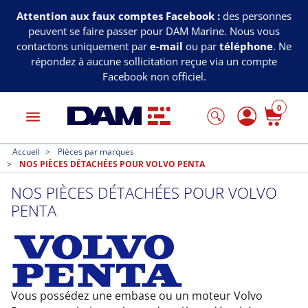
Attention aux faux comptes Facebook :
des personnes
peuvent se faire passer pour DAM Marine. Nous vous
contactons uniquement par
e-mail
ou par
téléphone
. Ne
répondez à aucune sollicitation reçue via un compte
Facebook non officiel.
0
menu
Accueil
Pièces par marques
NOS PIÈCES DÉTACHÉES POUR VOLVO PENTA
NOS PIÈCES DÉTACHÉES POUR VOLVO
PENTA
Vous possédez une embase ou un moteur Volvo