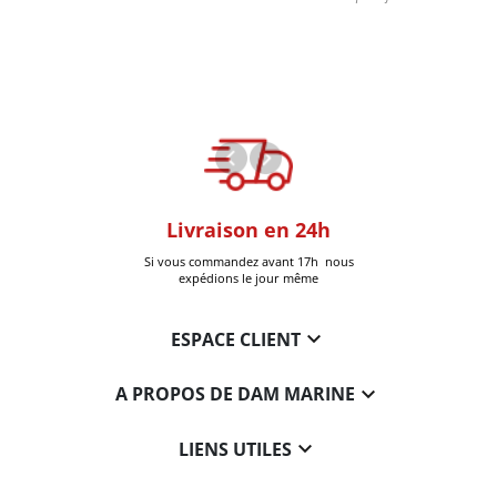
oom
Livraison en 24h
+30k Pi
que à Six-Fours
Si vous commandez avant 17h nous
Livrées
expédions le jour même

ESPACE CLIENT

A PROPOS DE DAM MARINE

LIENS UTILES