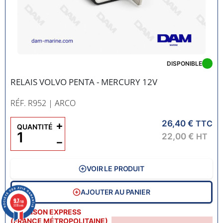
DISPONIBLE
RELAIS VOLVO PENTA - MERCURY 12V
RÉF. R952
| ARCO
26,40 €
+
TTC
QUANTITÉ
22,00 €
HT
−
VOIR LE PRODUIT
AJOUTER AU PANIER
9.7
/10
3335 avis
LIVRAISON EXPRESS
(FRANCE MÉTROPOLITAINE)