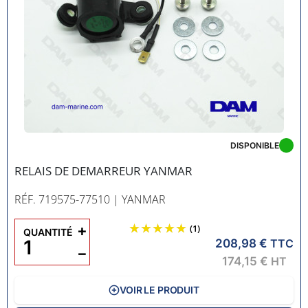
DISPONIBLE
RELAIS DE DEMARREUR YANMAR
RÉF. 719575-77510
| YANMAR
+
(1)
QUANTITÉ
208,98 €
TTC
−
174,15 €
HT
VOIR LE PRODUIT