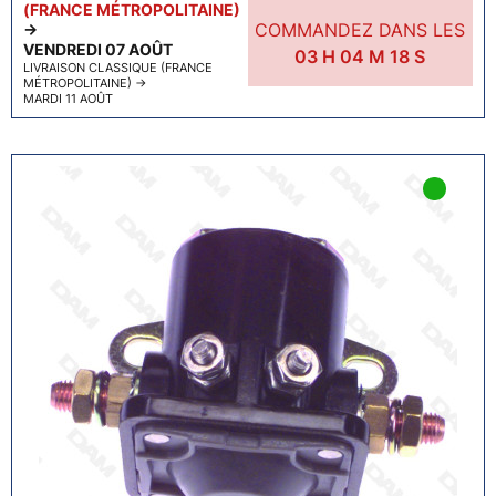
(FRANCE MÉTROPOLITAINE)
COMMANDEZ DANS LES
→
VENDREDI 07 AOÛT
03
H
04
M
17
S
LIVRAISON CLASSIQUE (FRANCE
MÉTROPOLITAINE)
→
MARDI 11 AOÛT