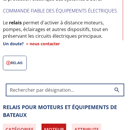
COMMANDE FIABLE DES ÉQUIPEMENTS ÉLECTRIQUES
Le
relais
permet d'activer à distance moteurs,
pompes, éclairages et autres dispositifs, tout en
préservant les circuits électriques principaux.
Un doute?
> nous contacter
CONÇU POUR L'ENVIRONNEMENT NAUTIQUE
Nos relais sont étanches et résistants à l'humidité, à
RELAIS
la corrosion et aux vibrations, garantissant une
longévité maximale en mer.
COMPATIBILITÉ AVEC INSTALLATIONS MARINES
search
Parfaits pour moteurs, pompes, treuils et
équipements électriques de bateaux, nos relais
RELAIS POUR MOTEURS ET ÉQUIPEMENTS DE
s'intègrent facilement dans tous types d'installations.
BATEAUX
CATÉGORIES
MOTEUR
ATTRIBUTS