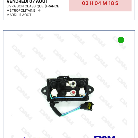
VENDREDI 07 AOÛT
03
H
04
M
17
S
LIVRAISON CLASSIQUE (FRANCE
MÉTROPOLITAINE)
→
MARDI 11 AOÛT