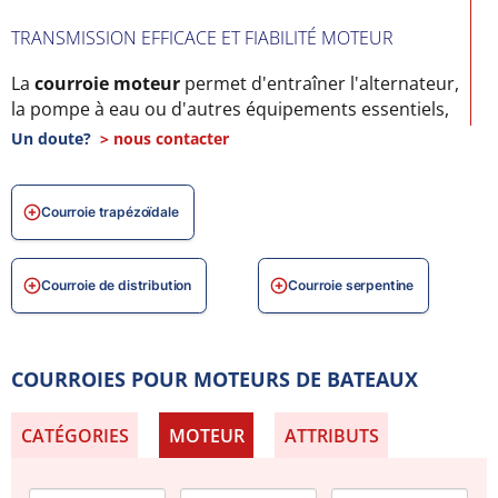
TRANSMISSION EFFICACE ET FIABILITÉ MOTEUR
La
courroie moteur
permet d'entraîner l'alternateur,
la pompe à eau ou d'autres équipements essentiels,
garantissant un fonctionnement optimal du moteur
Un doute?
> nous contacter
bateau.
MATÉRIAUX RÉSISTANTS POUR ENVIRONNEMENT
Courroie trapézoïdale
MARIN
Nos courroies sont renforcées et résistent aux
Courroie de distribution
Courroie serpentine
variations de température, à l'humidité et aux
vibrations spécifiques à la navigation.
COMPATIBILITÉ AVEC MOTEURS MARINS
COURROIES POUR MOTEURS DE BATEAUX
Disponibles pour moteurs Volvo, Mercury,
CATÉGORIES
MOTEUR
ATTRIBUTS
Mercruiser, OMC, PCM et autres motorisations
marines, elles garantissent performance et fiabilité en
mer.