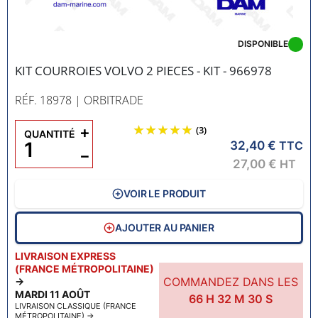
DISPONIBLE
KIT COURROIES VOLVO 2 PIECES - KIT - 966978
RÉF. 18978
| ORBITRADE
+
(3)
QUANTITÉ
32,40 €
TTC
−
27,00 €
HT
VOIR LE PRODUIT
AJOUTER AU PANIER
LIVRAISON EXPRESS
(FRANCE MÉTROPOLITAINE)
COMMANDEZ DANS LES
→
MARDI 11 AOÛT
66
H
32
M
29
S
LIVRAISON CLASSIQUE (FRANCE
MÉTROPOLITAINE)
→