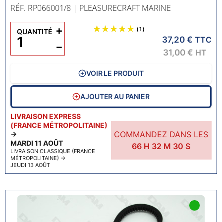
RÉF. RP066001/8
| PLEASURECRAFT MARINE
+
(1)
QUANTITÉ
37,20 €
TTC
−
31,00 €
HT
VOIR LE PRODUIT
AJOUTER AU PANIER
LIVRAISON EXPRESS
(FRANCE MÉTROPOLITAINE)
COMMANDEZ DANS LES
→
MARDI 11 AOÛT
66
H
32
M
29
S
LIVRAISON CLASSIQUE (FRANCE
MÉTROPOLITAINE)
→
JEUDI 13 AOÛT