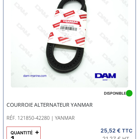
DISPONIBLE
COURROIE ALTERNATEUR YANMAR
RÉF. 121850-42280
| YANMAR
25,52 €
+
TTC
QUANTITÉ
21,27 €
HT