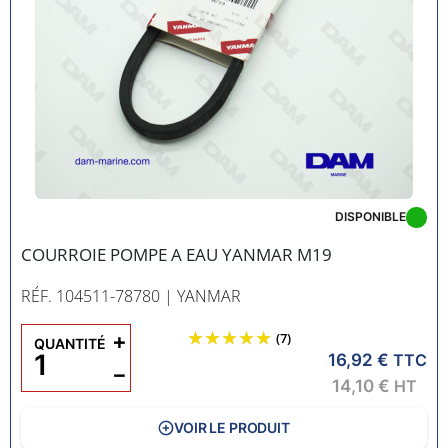
DISPONIBLE
COURROIE POMPE A EAU YANMAR M19
RÉF. 104511-78780
| YANMAR
+
(7)
QUANTITÉ
16,92 €
TTC
−
14,10 €
HT
VOIR LE PRODUIT