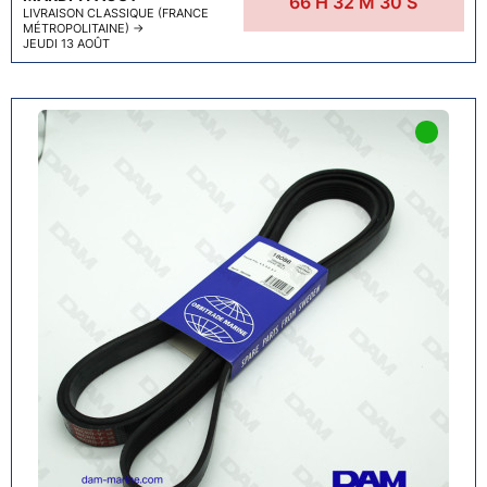
66
H
32
M
29
S
LIVRAISON CLASSIQUE (FRANCE
MÉTROPOLITAINE)
→
JEUDI 13 AOÛT