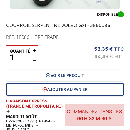
DISPONIBLE
COURROIE SERPENTINE VOLVO GXI - 3860086
RÉF. 18086
| ORBITRADE
53,35 €
+
TTC
QUANTITÉ
44,46 €
HT
−
VOIR LE PRODUIT
AJOUTER AU PANIER
LIVRAISON EXPRESS
(FRANCE MÉTROPOLITAINE)
COMMANDEZ DANS LES
→
MARDI 11 AOÛT
66
H
32
M
29
S
LIVRAISON CLASSIQUE (FRANCE
MÉTROPOLITAINE)
→
JEUDI 13 AOÛT