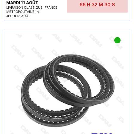
MARDI 11 AOÛT
66
H
32
M
29
S
LIVRAISON CLASSIQUE (FRANCE
MÉTROPOLITAINE)
→
JEUDI 13 AOÛT