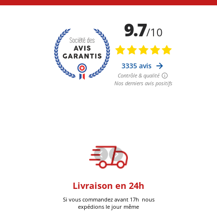
oom
Livraison en 24h
+30k Pi
que à Six-Fours
Si vous commandez avant 17h nous
Livrées
expédions le jour même