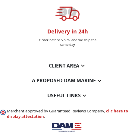
oom
Delivery in 24h
+30k it
Six-Fours (Var)
Order before 5 p.m. and we ship the
Delivered 
same day

CLIENT AREA

A PROPOSED DAM MARINE

USEFUL LINKS
Merchant approved by Guaranteed Reviews Company,
clic here to
display attestation
.