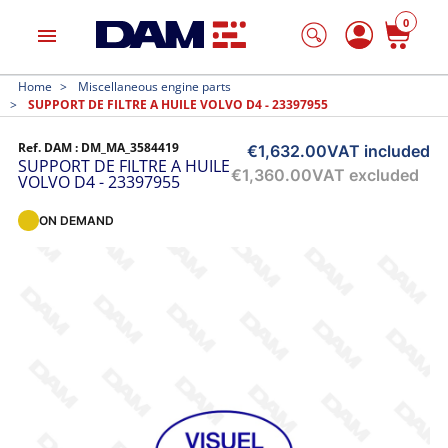
0
menu
Home
Miscellaneous engine parts
SUPPORT DE FILTRE A HUILE VOLVO D4 - 23397955
Ref. DAM :
DM_MA_3584419
€1,632.00
VAT included
SUPPORT DE FILTRE A HUILE
€1,360.00
VAT excluded
VOLVO D4 - 23397955
ON DEMAND