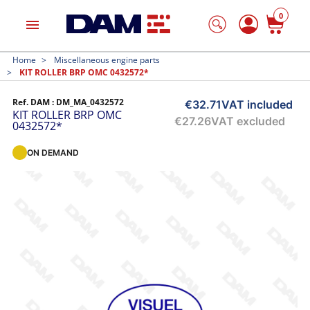
0
menu
Home
Miscellaneous engine parts
KIT ROLLER BRP OMC 0432572*
Ref. DAM :
DM_MA_0432572
€32.71
VAT included
KIT ROLLER BRP OMC
€27.26
VAT excluded
0432572*
ON DEMAND