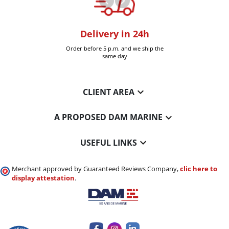
oom
Delivery in 24h
+30k it
Six-Fours (Var)
Order before 5 p.m. and we ship the
Delivered 
same day

CLIENT AREA

A PROPOSED DAM MARINE

USEFUL LINKS
Merchant approved by Guaranteed Reviews Company,
clic here to
display attestation
.