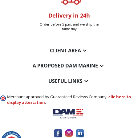
oom
Delivery in 24h
+30k it
Six-Fours (Var)
Order before 5 p.m. and we ship the
Delivered 
same day

CLIENT AREA

A PROPOSED DAM MARINE

USEFUL LINKS
Merchant approved by Guaranteed Reviews Company,
clic here to
display attestation
.