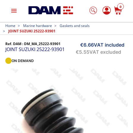
0
menu
Home
Marine hardware
Gaskets and seals
JOINT SUZUKI 25222-93901
Ref. DAM :
DM_MA_25222-93901
€6.66
VAT included
JOINT SUZUKI 25222-93901
€5.55
VAT excluded
ON DEMAND