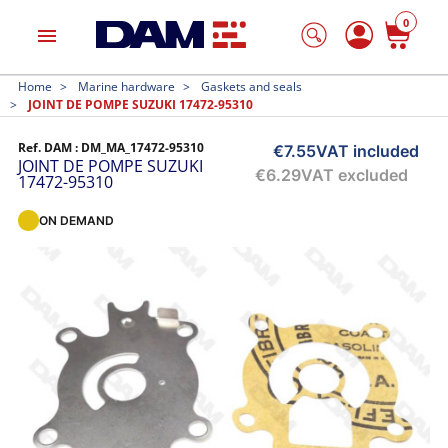
0
menu
Home
Marine hardware
Gaskets and seals
JOINT DE POMPE SUZUKI 17472-95310
Ref. DAM :
DM_MA_17472-95310
€7.55
VAT included
JOINT DE POMPE SUZUKI
€6.29
VAT excluded
17472-95310
ON DEMAND