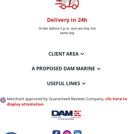
oom
Delivery in 24h
+30k it
Six-Fours (Var)
Order before 5 p.m. and we ship the
Delivered 
same day

CLIENT AREA

A PROPOSED DAM MARINE

USEFUL LINKS
Merchant approved by Guaranteed Reviews Company,
clic here to
display attestation
.