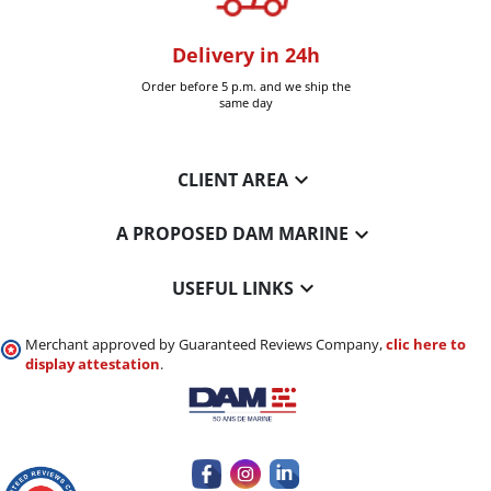
oom
Delivery in 24h
+30k it
Six-Fours (Var)
Order before 5 p.m. and we ship the
Delivered 
same day

CLIENT AREA

A PROPOSED DAM MARINE

USEFUL LINKS
Merchant approved by Guaranteed Reviews Company,
clic here to
display attestation
.