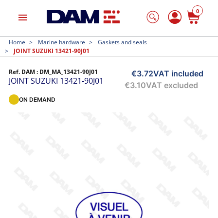
0
menu
Home
Marine hardware
Gaskets and seals
JOINT SUZUKI 13421-90J01
Ref. DAM :
DM_MA_13421-90J01
€3.72
VAT included
JOINT SUZUKI 13421-90J01
€3.10
VAT excluded
ON DEMAND