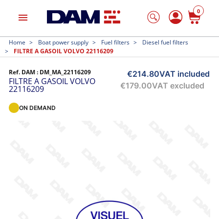
0
menu
Home
Boat power supply
Fuel filters
Diesel fuel filters
FILTRE A GASOIL VOLVO 22116209
Ref. DAM :
DM_MA_22116209
€214.80
VAT included
FILTRE A GASOIL VOLVO
€179.00
VAT excluded
22116209
ON DEMAND