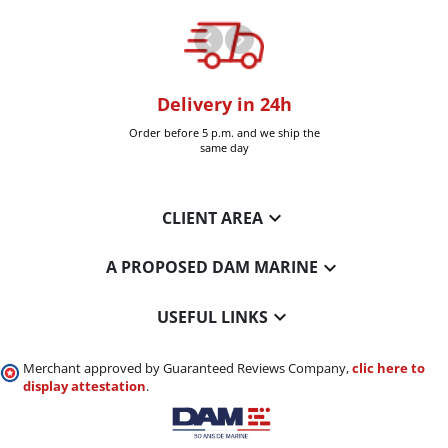
oom
Delivery in 24h
+30k it
Six-Fours (Var)
Order before 5 p.m. and we ship the
Delivered 
same day

CLIENT AREA

A PROPOSED DAM MARINE

USEFUL LINKS
Merchant approved by Guaranteed Reviews Company,
clic here to
display attestation
.