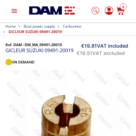
0
menu
Home
Boat power supply
Carburetor
GICLEUR SUZUKI 09491-20019
Ref. DAM :
DM_MA_09491-20019
€19.81
VAT included
GICLEUR SUZUKI 09491-20019
€16.51
VAT excluded
ON DEMAND