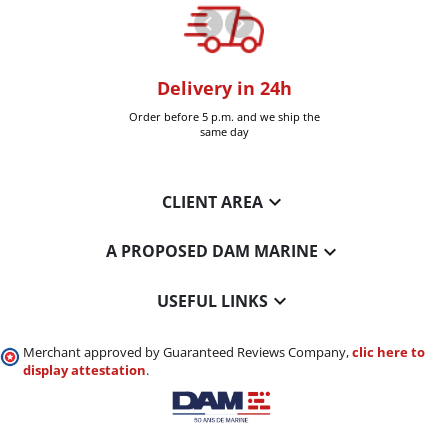
oom
Delivery in 24h
+30k it
Six-Fours (Var)
Order before 5 p.m. and we ship the
Delivered 
same day

CLIENT AREA

A PROPOSED DAM MARINE

USEFUL LINKS
Merchant approved by Guaranteed Reviews Company,
clic here to
display attestation
.