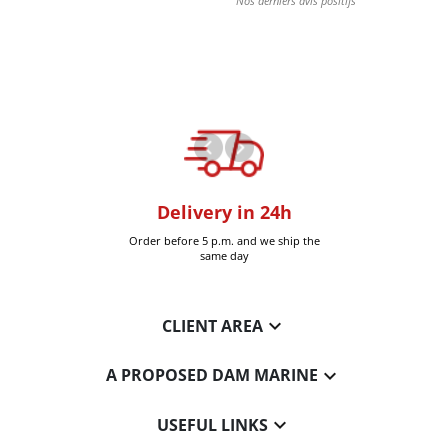
oom
Delivery in 24h
+30k it
Six-Fours (Var)
Order before 5 p.m. and we ship the
Delivered 
same day

CLIENT AREA

A PROPOSED DAM MARINE

USEFUL LINKS