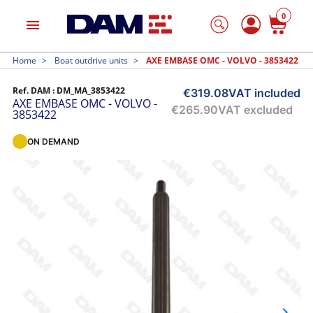
0
menu
Home
Boat outdrive units
AXE EMBASE OMC - VOLVO - 3853422
Ref. DAM :
DM_MA_3853422
€319.08
VAT included
AXE EMBASE OMC - VOLVO -
€265.90
VAT excluded
3853422
ON DEMAND
keyboard_arrow_right