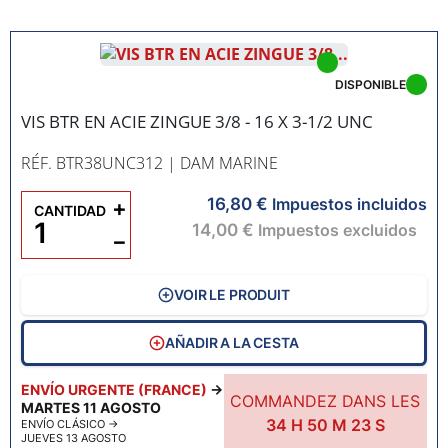
DISPONIBLE
VIS BTR EN ACIE ZINGUE 3/8 - 16 X 3-1/2 UNC
RÉF. BTR38UNC312
| DAM MARINE
16,80 €
+
Impuestos incluidos
CANTIDAD
14,00 €
Impuestos excluidos
−
VOIR LE PRODUIT
AÑADIR A LA CESTA
ENVÍO URGENTE (FRANCE)
→
COMMANDEZ DANS LES
MARTES 11 AGOSTO
34
H
50
M
22
S
ENVÍO CLÁSICO
→
JUEVES 13 AGOSTO