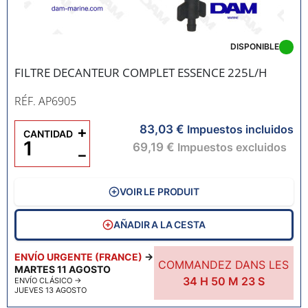
DISPONIBLE
FILTRE DECANTEUR COMPLET ESSENCE 225L/H
RÉF. AP6905
83,03 €
+
Impuestos incluidos
CANTIDAD
69,19 €
Impuestos excluidos
−
VOIR LE PRODUIT
AÑADIR A LA CESTA
ENVÍO URGENTE (FRANCE)
→
COMMANDEZ DANS LES
MARTES 11 AGOSTO
34
H
50
M
22
S
ENVÍO CLÁSICO
→
JUEVES 13 AGOSTO