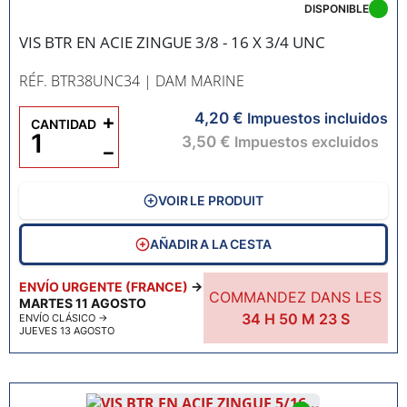
DISPONIBLE
VIS BTR EN ACIE ZINGUE 3/8 - 16 X 3/4 UNC
RÉF. BTR38UNC34
| DAM MARINE
4,20 €
+
Impuestos incluidos
CANTIDAD
3,50 €
Impuestos excluidos
−
VOIR LE PRODUIT
AÑADIR A LA CESTA
ENVÍO URGENTE (FRANCE)
→
COMMANDEZ DANS LES
MARTES 11 AGOSTO
34
H
50
M
22
S
ENVÍO CLÁSICO
→
JUEVES 13 AGOSTO