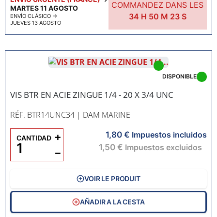
COMMANDEZ DANS LES
MARTES 11 AGOSTO
34
H
50
M
22
S
ENVÍO CLÁSICO
→
JUEVES 13 AGOSTO
DISPONIBLE
VIS BTR EN ACIE ZINGUE 1/4 - 20 X 3/4 UNC
RÉF. BTR14UNC34
| DAM MARINE
1,80 €
+
Impuestos incluidos
CANTIDAD
1,50 €
Impuestos excluidos
−
VOIR LE PRODUIT
AÑADIR A LA CESTA