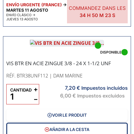
ENVÍO URGENTE (FRANCE)
→
COMMANDEZ DANS LES
MARTES 11 AGOSTO
34
H
50
M
22
S
ENVÍO CLÁSICO
→
JUEVES 13 AGOSTO
DISPONIBLE
VIS BTR EN ACIE ZINGUE 3/8 - 24 X 1-1/2 UNF
RÉF. BTR38UNF112
| DAM MARINE
7,20 €
+
Impuestos incluidos
CANTIDAD
6,00 €
Impuestos excluidos
−
VOIR LE PRODUIT
AÑADIR A LA CESTA