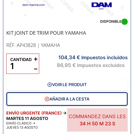
DISPONIBLE
KIT JOINT DE TRIM POUR YAMAHA
RÉF. AP43828
| YAMAHA
104,34 €
+
Impuestos incluidos
CANTIDAD
86,95 €
Impuestos excluidos
−
VOIR LE PRODUIT
AÑADIR A LA CESTA
ENVÍO URGENTE (FRANCE)
→
COMMANDEZ DANS LES
MARTES 11 AGOSTO
34
H
50
M
22
S
ENVÍO CLÁSICO
→
JUEVES 13 AGOSTO