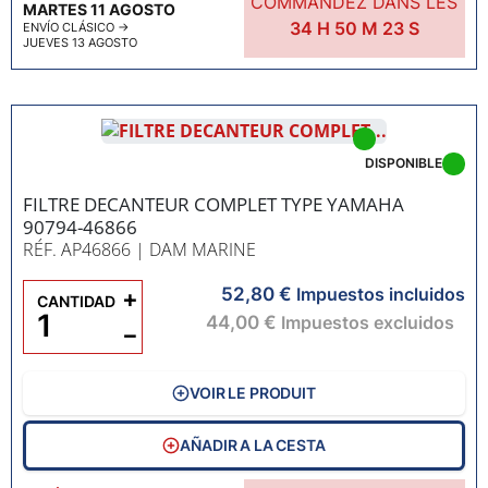
COMMANDEZ DANS LES
MARTES 11 AGOSTO
34
H
50
M
22
S
ENVÍO CLÁSICO
→
JUEVES 13 AGOSTO
DISPONIBLE
FILTRE DECANTEUR COMPLET TYPE YAMAHA
90794-46866
RÉF. AP46866
| DAM MARINE
52,80 €
+
Impuestos incluidos
CANTIDAD
44,00 €
Impuestos excluidos
−
VOIR LE PRODUIT
AÑADIR A LA CESTA