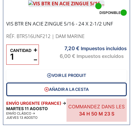
DISPONIBLE
VIS BTR EN ACIE ZINGUE 5/16 - 24 X 2-1/2 UNF
RÉF. BTR516UNF212
| DAM MARINE
7,20 €
+
Impuestos incluidos
CANTIDAD
6,00 €
Impuestos excluidos
−
VOIR LE PRODUIT
AÑADIR A LA CESTA
ENVÍO URGENTE (FRANCE)
→
COMMANDEZ DANS LES
MARTES 11 AGOSTO
34
H
50
M
22
S
ENVÍO CLÁSICO
→
JUEVES 13 AGOSTO