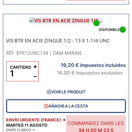
DISPONIBLE
VIS BTR EN ACIE ZINGUE 1/2 - 13 X 1-1/4 UNC
RÉF. BTR12UNC134
| DAM MARINE
19,20 €
+
Impuestos incluidos
CANTIDAD
16,00 €
Impuestos excluidos
−
VOIR LE PRODUIT
AÑADIR A LA CESTA
ENVÍO URGENTE (FRANCE)
→
COMMANDEZ DANS LES
MARTES 11 AGOSTO
34
H
50
M
22
S
ENVÍO CLÁSICO
→