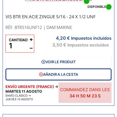
DISPONIBLE
VIS BTR EN ACIE ZINGUE 5/16 - 24 X 1/2 UNF
RÉF. BTR516UNF12
| DAM MARINE
4,20 €
+
Impuestos incluidos
CANTIDAD
3,50 €
Impuestos excluidos
−
VOIR LE PRODUIT
AÑADIR A LA CESTA
ENVÍO URGENTE (FRANCE)
→
COMMANDEZ DANS LES
MARTES 11 AGOSTO
34
H
50
M
22
S
ENVÍO CLÁSICO
→
JUEVES 13 AGOSTO