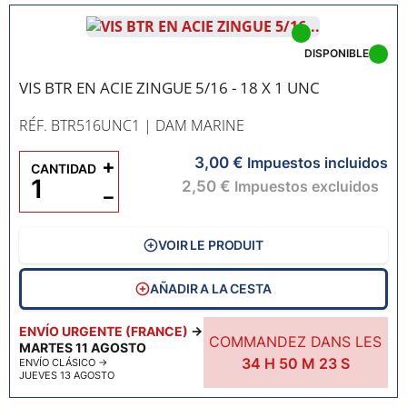
DISPONIBLE
VIS BTR EN ACIE ZINGUE 5/16 - 18 X 1 UNC
RÉF. BTR516UNC1
| DAM MARINE
3,00 €
+
Impuestos incluidos
CANTIDAD
2,50 €
Impuestos excluidos
−
VOIR LE PRODUIT
AÑADIR A LA CESTA
ENVÍO URGENTE (FRANCE)
→
COMMANDEZ DANS LES
MARTES 11 AGOSTO
34
H
50
M
22
S
ENVÍO CLÁSICO
→
JUEVES 13 AGOSTO