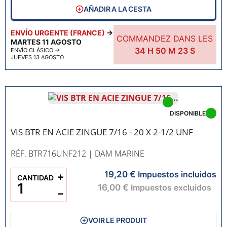
AÑADIR A LA CESTA
ENVÍO URGENTE (FRANCE)
→
COMMANDEZ DANS LES
MARTES 11 AGOSTO
34
H
50
M
22
S
ENVÍO CLÁSICO
→
JUEVES 13 AGOSTO
DISPONIBLE
VIS BTR EN ACIE ZINGUE 7/16 - 20 X 2-1/2 UNF
RÉF. BTR716UNF212
| DAM MARINE
19,20 €
+
Impuestos incluidos
CANTIDAD
16,00 €
Impuestos excluidos
−
VOIR LE PRODUIT