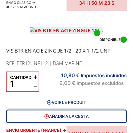
34
H
50
M
22
S
ENVÍO CLÁSICO
→
JUEVES 13 AGOSTO
DISPONIBLE
VIS BTR EN ACIE ZINGUE 1/2 - 20 X 1-1/2 UNF
RÉF. BTR12UNF112
| DAM MARINE
10,80 €
+
Impuestos incluidos
CANTIDAD
9,00 €
Impuestos excluidos
−
VOIR LE PRODUIT
AÑADIR A LA CESTA
ENVÍO URGENTE (FRANCE)
→