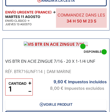
AÑADIR A LA CESTA
ENVÍO URGENTE (FRANCE)
→
COMMANDEZ DANS LES
MARTES 11 AGOSTO
34
H
50
M
22
S
ENVÍO CLÁSICO
→
JUEVES 13 AGOSTO
DISPONIBLE
VIS BTR EN ACIE ZINGUE 7/16 - 20 X 1-1/4 UNF
RÉF. BTR716UNF114
| DAM MARINE
9,60 €
+
Impuestos incluidos
CANTIDAD
8,00 €
Impuestos excluidos
−
VOIR LE PRODUIT