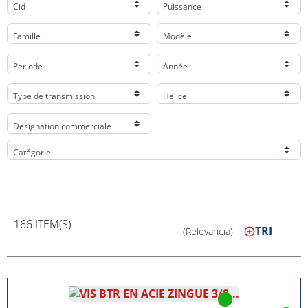
Cid
Puissance
Famille
Modèle
Periode
Année
Type de transmission
Helice
Designation commerciale
Catégorie
166 ITEM(S)
TRI
(Relevancia)