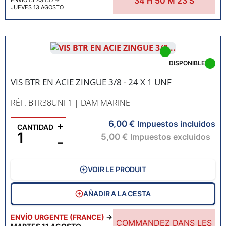
34
H
50
M
22
S
ENVÍO CLÁSICO
→
JUEVES 13 AGOSTO
DISPONIBLE
VIS BTR EN ACIE ZINGUE 3/8 - 24 X 1 UNF
RÉF. BTR38UNF1
| DAM MARINE
6,00 €
+
Impuestos incluidos
CANTIDAD
5,00 €
Impuestos excluidos
−
VOIR LE PRODUIT
AÑADIR A LA CESTA
ENVÍO URGENTE (FRANCE)
→
COMMANDEZ DANS LES