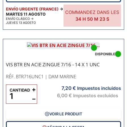
ENVÍO URGENTE (FRANCE)
→
COMMANDEZ DANS LES
MARTES 11 AGOSTO
34
H
50
M
22
S
ENVÍO CLÁSICO
→
JUEVES 13 AGOSTO
DISPONIBLE
VIS BTR EN ACIE ZINGUE 7/16 - 14 X 1 UNC
RÉF. BTR716UNC1
| DAM MARINE
7,20 €
+
Impuestos incluidos
CANTIDAD
6,00 €
Impuestos excluidos
−
VOIR LE PRODUIT