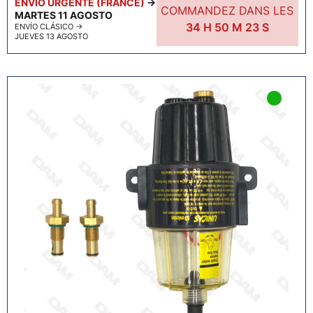
ENVÍO URGENTE (FRANCE)
→
COMMANDEZ DANS LES
MARTES 11 AGOSTO
34
H
50
M
22
S
ENVÍO CLÁSICO
→
JUEVES 13 AGOSTO