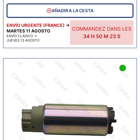
AÑADIR A LA CESTA
ENVÍO URGENTE (FRANCE)
→
COMMANDEZ DANS LES
MARTES 11 AGOSTO
34
H
50
M
22
S
ENVÍO CLÁSICO
→
JUEVES 13 AGOSTO