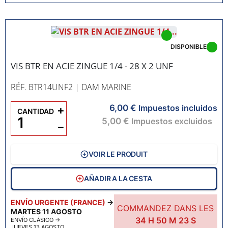
DISPONIBLE
VIS BTR EN ACIE ZINGUE 1/4 - 28 X 2 UNF
RÉF. BTR14UNF2
| DAM MARINE
6,00 €
+
Impuestos incluidos
CANTIDAD
5,00 €
Impuestos excluidos
−
VOIR LE PRODUIT
AÑADIR A LA CESTA
ENVÍO URGENTE (FRANCE)
→
COMMANDEZ DANS LES
MARTES 11 AGOSTO
34
H
50
M
22
S
ENVÍO CLÁSICO
→
JUEVES 13 AGOSTO