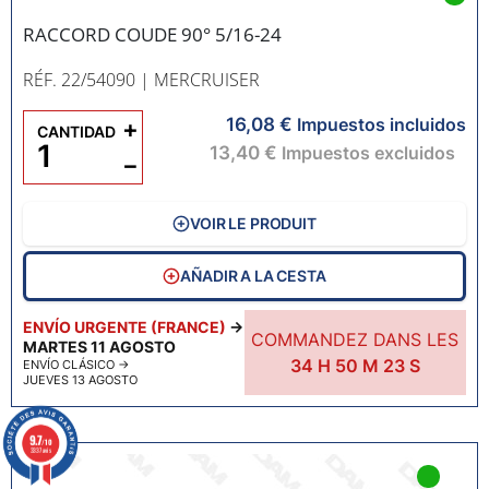
RACCORD COUDE 90° 5/16-24
RÉF. 22/54090
| MERCRUISER
16,08 €
+
Impuestos incluidos
CANTIDAD
13,40 €
Impuestos excluidos
−
VOIR LE PRODUIT
AÑADIR A LA CESTA
ENVÍO URGENTE (FRANCE)
→
COMMANDEZ DANS LES
MARTES 11 AGOSTO
34
H
50
M
22
S
ENVÍO CLÁSICO
→
JUEVES 13 AGOSTO
9.7
/10
3337 avis