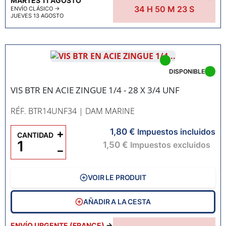
MARTES 11 AGOSTO
34
H
50
M
22
S
ENVÍO CLÁSICO
→
JUEVES 13 AGOSTO
DISPONIBLE
VIS BTR EN ACIE ZINGUE 1/4 - 28 X 3/4 UNF
RÉF. BTR14UNF34
| DAM MARINE
1,80 €
+
Impuestos incluidos
CANTIDAD
1,50 €
Impuestos excluidos
−
VOIR LE PRODUIT
AÑADIR A LA CESTA
ENVÍO URGENTE (FRANCE)
→