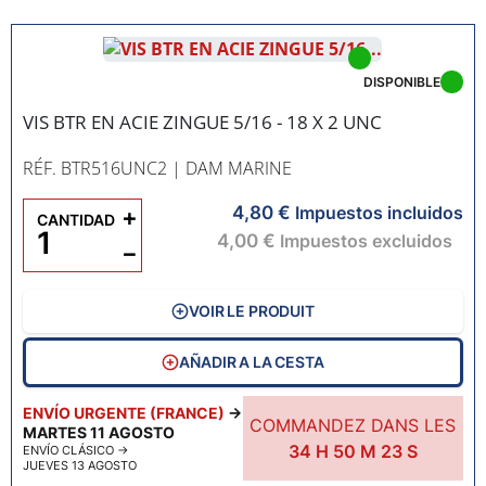
DISPONIBLE
VIS BTR EN ACIE ZINGUE 5/16 - 18 X 2 UNC
RÉF. BTR516UNC2
| DAM MARINE
4,80 €
+
Impuestos incluidos
CANTIDAD
4,00 €
Impuestos excluidos
−
VOIR LE PRODUIT
AÑADIR A LA CESTA
ENVÍO URGENTE (FRANCE)
→
COMMANDEZ DANS LES
MARTES 11 AGOSTO
34
H
50
M
22
S
ENVÍO CLÁSICO
→
JUEVES 13 AGOSTO