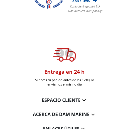
oom
Entrega en 24 h
+30k artí
a en Six-Fours
Si haces tu pedido antes de las 17:00, lo
Entrega en 
enviamos el mismo día

ESPACIO CLIENTE

ACERCA DE DAM MARINE

ENLACES ÚTILES