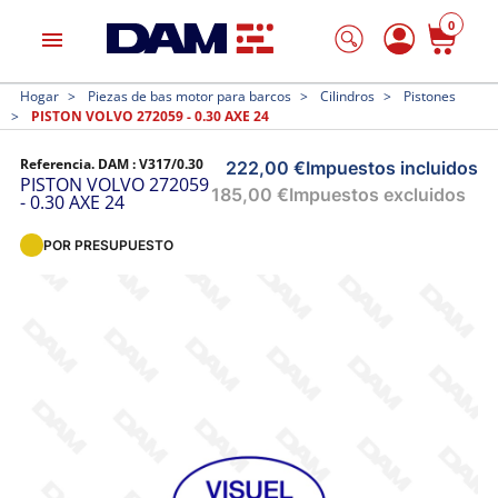
0
menu
Hogar
Piezas de bas motor para barcos
Cilindros
Pistones
PISTON VOLVO 272059 - 0.30 AXE 24
Referencia. DAM :
V317/0.30
222,00 €
Impuestos incluidos
PISTON VOLVO 272059
185,00 €
Impuestos excluidos
- 0.30 AXE 24
POR PRESUPUESTO