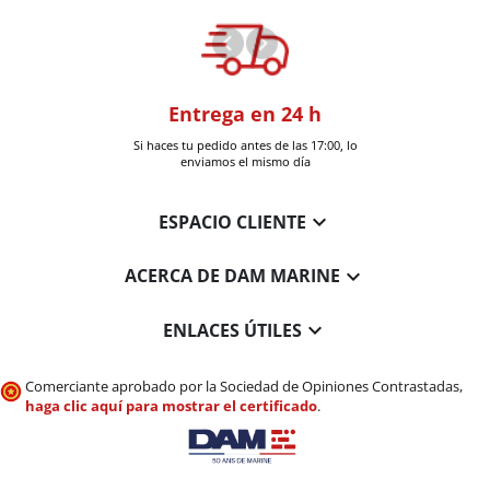
oom
Entrega en 24 h
+30k artí
a en Six-Fours
Si haces tu pedido antes de las 17:00, lo
Entrega en 
enviamos el mismo día

ESPACIO CLIENTE

ACERCA DE DAM MARINE

ENLACES ÚTILES
Comerciante aprobado por la Sociedad de Opiniones Contrastadas,
haga clic aquí para mostrar el certificado
.