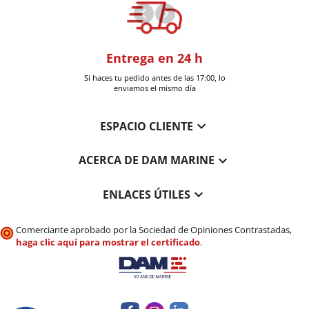
oom
Entrega en 24 h
+30k artí
a en Six-Fours
Si haces tu pedido antes de las 17:00, lo
Entrega en 
enviamos el mismo día

ESPACIO CLIENTE

ACERCA DE DAM MARINE

ENLACES ÚTILES
Comerciante aprobado por la Sociedad de Opiniones Contrastadas,
haga clic aquí para mostrar el certificado
.