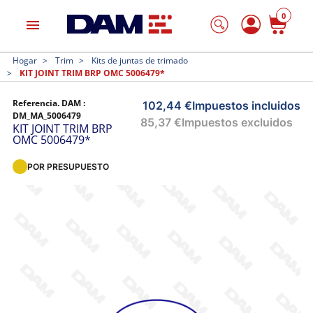
0
menu
Hogar
Trim
Kits de juntas de trimado
KIT JOINT TRIM BRP OMC 5006479*
Referencia. DAM :
102,44 €
Impuestos incluidos
DM_MA_5006479
85,37 €
Impuestos excluidos
KIT JOINT TRIM BRP
OMC 5006479*
POR PRESUPUESTO