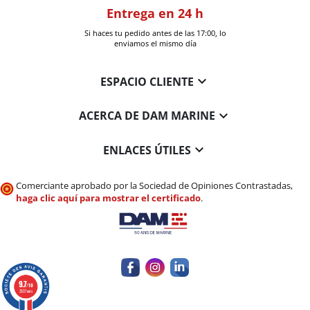
oom
Entrega en 24 h
+30k artí
a en Six-Fours
Si haces tu pedido antes de las 17:00, lo
Entrega en 
enviamos el mismo día

ESPACIO CLIENTE

ACERCA DE DAM MARINE

ENLACES ÚTILES
Comerciante aprobado por la Sociedad de Opiniones Contrastadas,
haga clic aquí para mostrar el certificado
.
9.7
/10
3337 avis