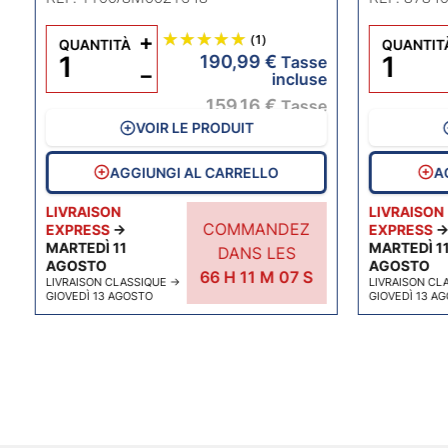
e
+
(1)
QUANTITÀ
QUANTIT
e
190,99 €
Tasse
−
incluse
e
159,16 €
Tasse
escluse
VOIR LE PRODUIT
AGGIUNGI AL CARRELLO
A
LIVRAISON
LIVRAISON
COMMANDEZ
EXPRESS
→
EXPRESS
MARTEDÌ 11
MARTEDÌ 1
DANS LES
AGOSTO
AGOSTO
66
H
11
M
07
S
LIVRAISON CLASSIQUE
→
LIVRAISON CL
GIOVEDÌ 13 AGOSTO
GIOVEDÌ 13 A