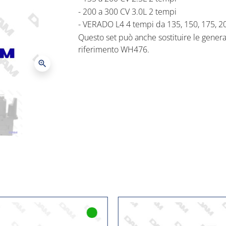
- 200 a 300 CV 3.0L 2 tempi
Kit per convertire un set a 3 fili in
- VERADO L4 4 tempi da 135, 150, 175, 2
Questo set può anche sostituire le generazi
Le generazioni di motori interessat
riferimento WH476.
225 CV a 2 tempi.
Kit per convertire un set a 3 fili in un set 
zoom_in
L'anodo della barra di compensazio
Le generazioni di motori interessate sono
tempi.
L'anodo della barra di compensazione 000