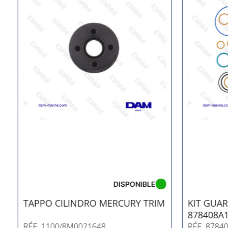
DISPONIBLE
TAPPO CILINDRO MERCURY TRIM
KIT GUAR
878408A
RÉF. 1100/8M0021648
RÉF. 8784