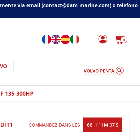
ivamente via email (contact@dam-marine.com) o telefono
0
IVO
VOLV
F 135-300HP
Ì 11
COMMANDEZ DANS LES
66
H
11
M
07
S