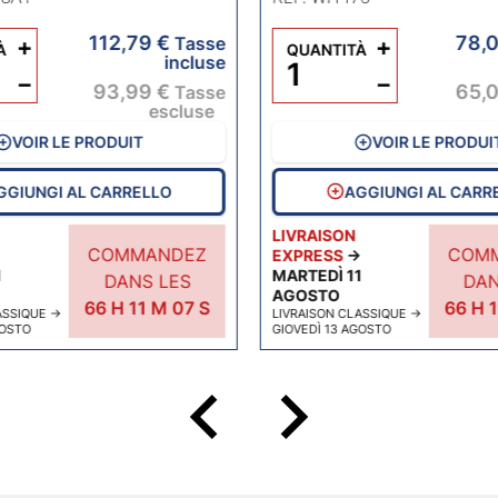
112,79 €
78,0
+
Tasse
+
À
QUANTITÀ
incluse
−
−
93,99 €
65,0
Tasse
escluse
VOIR LE PRODUIT
VOIR LE PRODUI
GGIUNGI AL CARRELLO
AGGIUNGI AL CARR
LIVRAISON
COMMANDEZ
COM
→
EXPRESS
→
1
MARTEDÌ 11
DANS LES
DAN
AGOSTO
66
H
11
M
07
S
66
H
1
ASSIQUE
→
LIVRAISON CLASSIQUE
→
GOSTO
GIOVEDÌ 13 AGOSTO
keyboard_arrow_left
keyboard_arrow_right
Preced
Succ