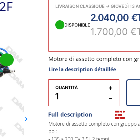
2F
LIVRAISON CLASSIQUE
→
GIOVEDÌ 13 
2.040,00 €
DISPONIBLE
1.700,00 €
Motore di assetto completo con grup
Mercury dal 1996 in poi:
Lire la description détaillée
- 135 a 200 CV 2.5L 2 tempi
+
QUANTITÀ
- 200 a 300 CV 3.0L 2 tempi
−
- VERADO L4 4 tempi da 135, 150, 
Full description
keyboard_arrow_right
Successivo
Motore di assetto completo con gruppo a 2
Questo set può anche sostituire le g
poi:
conversione di riferimento WH476
- 135 a 200 CV 2.5L 2 tempi