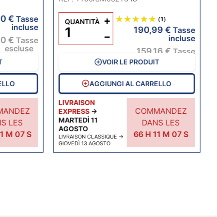
0 €
Tasse
+
(1)
QUANTITÀ
incluse
190,99 €
Tasse
−
incluse
0 €
Tasse
escluse
159,16 €
Tasse
escluse
T
VOIR LE PRODUIT
ELLO
AGGIUNGI AL CARRELLO
LIVRAISON
MANDEZ
COMMANDEZ
EXPRESS
→
MARTEDÌ 11
S LES
DANS LES
AGOSTO
1
M
07
S
66
H
11
M
07
S
LIVRAISON CLASSIQUE
→
GIOVEDÌ 13 AGOSTO
ente
essivo