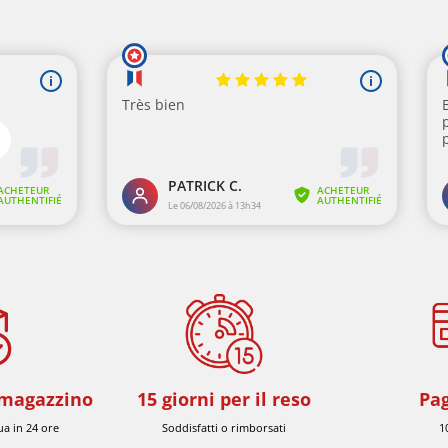
a magazzino
15 giorni per il reso
Pa
ua in 24 ore
Soddisfatti o rimborsati
1