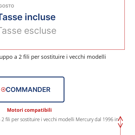
AGOSTO
Tasse incluse
Tasse escluse
po a 2 fili per sostituire i vecchi modelli
COMMANDER
175, 200 CV
Motori compatibili
 fili per sostituire i vecchi modelli Mercury dal 1996 in
enerazioni a 3 fili mediante l'uso del kit di
.