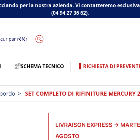
cciando per la nostra azienda. Vi contatteremo esclus
(04 94 27 36 62).
I
SCHEMA TECNICO
RICHIESTA DI PREVENT
ibordo
SET COMPLETO DI RIFINITURE MERCURY 2
LIVRAISON EXPRESS
→
MARTED
AGOSTO