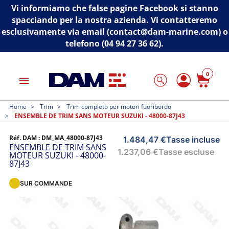
Vi informiamo che false pagine Facebook si stanno
spacciando per la nostra azienda. Vi contatteremo
esclusivamente via email (contact@dam-marine.com) o
telefono (04 94 27 36 62).
0
menu
Home
Trim
Trim completo per motori fuoribordo
ENSEMBLE DE TRIM SANS MOTEUR SUZUKI - 48000-87J43
Réf. DAM :
DM_MA_48000-87J43
1.484,47 €
Tasse incluse
ENSEMBLE DE TRIM SANS
1.237,06 €
Tasse escluse
MOTEUR SUZUKI - 48000-
87J43
SUR COMMANDE