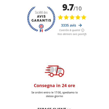
oom
Consegna in 24 ore
+30k artic
a Six-Fours (Var)
Se ordini entro le 17:00, spediamo lo
Consegnati 
stesso giorno