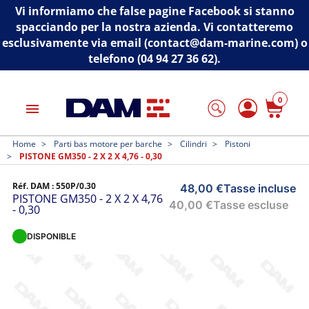
Vi informiamo che false pagine Facebook si stanno
spacciando per la nostra azienda. Vi contatteremo
esclusivamente via email (contact@dam-marine.com) o
telefono (04 94 27 36 62).
0
menu
Home
Parti bas motore per barche
Cilindri
Pistoni
PISTONE GM350 - 2 X 2 X 4,76 - 0,30
Réf. DAM :
550P/0.30
48,00 €
Tasse incluse
PISTONE GM350 - 2 X 2 X 4,76
40,00 €
Tasse escluse
- 0,30
DISPONIBLE