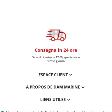
oom
Consegna in 24 ore
+30k artic
a Six-Fours (Var)
Se ordini entro le 17:00, spediamo lo
Consegnati 
stesso giorno

ESPACE CLIENT

A PROPOS DE DAM MARINE

LIENS UTILES