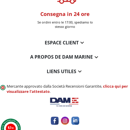
oom
Consegna in 24 ore
+30k artic
a Six-Fours (Var)
Se ordini entro le 17:00, spediamo lo
Consegnati 
stesso giorno

ESPACE CLIENT

A PROPOS DE DAM MARINE

LIENS UTILES
Mercante approvato dalla Società Recensioni Garantite,
clicca qui per
visualizzare l'attestato
.
9.7
/10