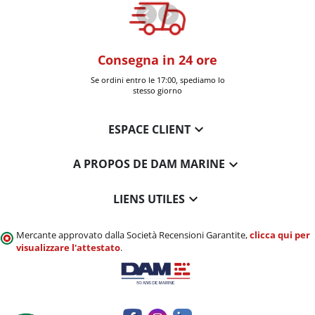
oom
Consegna in 24 ore
+30k artic
a Six-Fours (Var)
Se ordini entro le 17:00, spediamo lo
Consegnati 
stesso giorno

ESPACE CLIENT

A PROPOS DE DAM MARINE

LIENS UTILES
Mercante approvato dalla Società Recensioni Garantite,
clicca qui per
visualizzare l'attestato
.