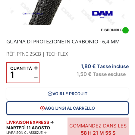
DISPONIBLE
GUAINA DI PROTEZIONE IN CARBONIO - 6,4 MM
RÉF. PTN0.25CB
| TECHFLEX
1,80 €
+
Tasse incluse
QUANTITÀ
1,50 €
Tasse escluse
−
VOIR LE PRODUIT
AGGIUNGI AL CARRELLO
LIVRAISON EXPRESS
→
COMMANDEZ DANS LES
MARTEDÌ 11 AGOSTO
58
H
21
M
54
S
LIVRAISON CLASSIQUE
→