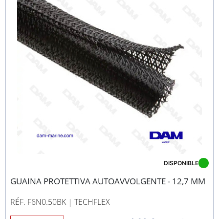
sopportano l'umidità, le variazioni di temperatura e le
condizioni marine più difficili.
DISPONIBLE
GUAINA PROTETTIVA AUTOAVVOLGENTE - 12,7 MM
RÉF. F6N0.50BK
| TECHFLEX