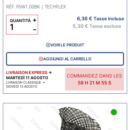
RÉF. F6W1.00BK
| TECHFLEX
6,36 €
+
Tasse incluse
QUANTITÀ
5,30 €
Tasse escluse
−
VOIR LE PRODUIT
AGGIUNGI AL CARRELLO
LIVRAISON EXPRESS
→
COMMANDEZ DANS LES
MARTEDÌ 11 AGOSTO
58
H
21
M
54
S
LIVRAISON CLASSIQUE
→
GIOVEDÌ 13 AGOSTO