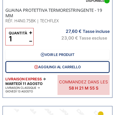
DISPONIBLE
GUAINA PROTETTIVA TERMORESTRINGENTE - 19
MM
RÉF. H4N0.75BK
| TECHFLEX
27,60 €
+
Tasse incluse
QUANTITÀ
23,00 €
Tasse escluse
−
VOIR LE PRODUIT
AGGIUNGI AL CARRELLO
LIVRAISON EXPRESS
→
COMMANDEZ DANS LES
MARTEDÌ 11 AGOSTO
58
H
21
M
54
S
LIVRAISON CLASSIQUE
→
GIOVEDÌ 13 AGOSTO