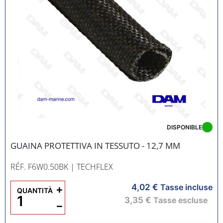
DISPONIBLE
GUAINA PROTETTIVA IN TESSUTO - 12,7 MM
RÉF. F6W0.50BK
| TECHFLEX
4,02 €
+
Tasse incluse
QUANTITÀ
3,35 €
Tasse escluse
−