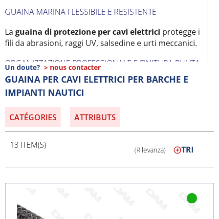
GUAINA MARINA FLESSIBILE E RESISTENTE
La
guaina di protezione per cavi elettrici
protegge i
fili da abrasioni, raggi UV, salsedine e urti meccanici.
ORGANIZZAZIONE PROFESSIONALE E FINITURA PULITA
Un doute?
> nous contacter
GUAINA PER CAVI ELETTRICI PER BARCHE E
Oltre a proteggere, la
guaina per cavi marina
IMPIANTI NAUTICI
consente di organizzare i cablaggi in modo ordinato e
sicuro.
CATÉGORIES
ATTRIBUTS
DIVERSI DIAMETRI E VERSIONI DISPONIBILI
13 ITEM(S)
La guaina si adatta sia a cavi singoli che a fasci di
TRI
(Rilevanza)
cablaggi su gommoni, motoscafi o imbarcazioni
professionali.
MATERIALI ADATTI ALL'AMBIENTE NAUTICO
Realizzate in materiali flessibili e resistenti, le guaine