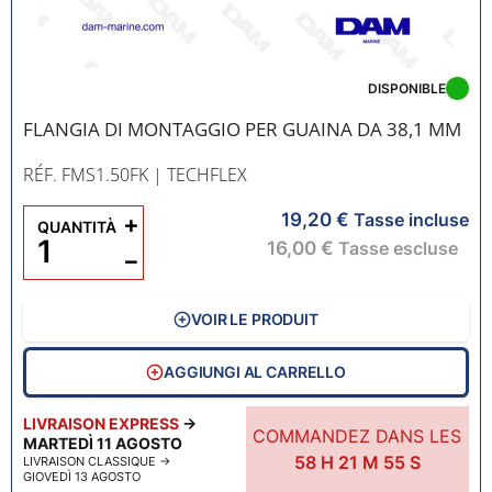
DISPONIBLE
FLANGIA DI MONTAGGIO PER GUAINA DA 38,1 MM
RÉF. FMS1.50FK
| TECHFLEX
19,20 €
+
Tasse incluse
QUANTITÀ
16,00 €
Tasse escluse
−
VOIR LE PRODUIT
AGGIUNGI AL CARRELLO
LIVRAISON EXPRESS
→
COMMANDEZ DANS LES
MARTEDÌ 11 AGOSTO
58
H
21
M
54
S
LIVRAISON CLASSIQUE
→
GIOVEDÌ 13 AGOSTO