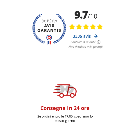
oom
Consegna in 24 ore
+30k artic
a Six-Fours (Var)
Se ordini entro le 17:00, spediamo lo
Consegnati 
stesso giorno