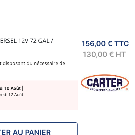
RSEL 12V 72 GAL /
156,00 €
TTC
130,00 €
HT
t disposant du nécessaire de
plication nécessitant une pompe
di 10 Août
|
redi 12 Août
injections multipoints haute
ER AU PANIER