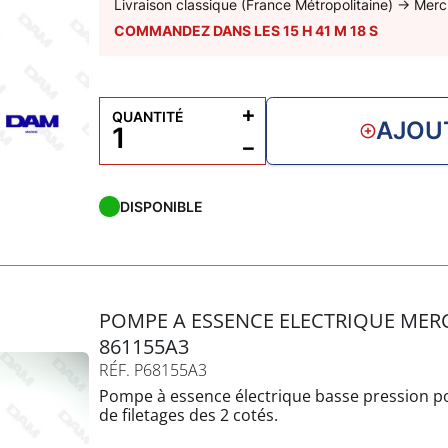
Livraison classique (France Métropolitaine)
→
Merc
- 26-880596502
COMMANDEZ DANS LES
15
H
41
M
17
S
+
QUANTITÉ
AJOU
−
DISPONIBLE
POMPE A ESSENCE ELECTRIQUE MER
861155A3
RÉF. P68155A3
Pompe à essence électrique basse pression p
de filetages des 2 cotés.