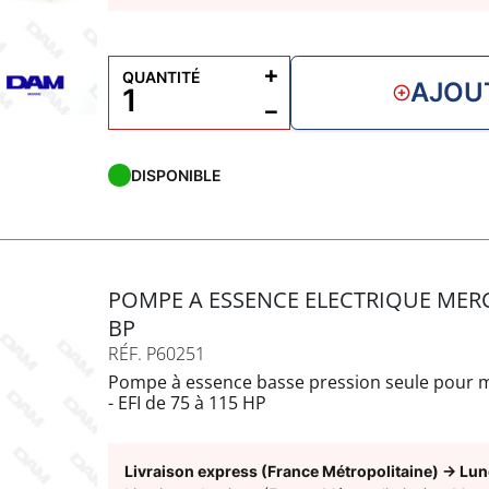
+
QUANTITÉ
AJOU
−
DISPONIBLE
POMPE A ESSENCE ELECTRIQUE MERC
BP
RÉF. P60251
Pompe à essence basse pression seule pour m
- EFI de 75 à 115 HP
- VERADO de 135 à 300HP de 2005 à 2011
Pensez à commander les joints de remontage 
- 880596509
Livraison express (France Métropolitaine)
→
Lun
- 26-880596510