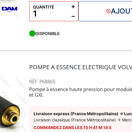
+
QUANTITÉ
AJOU
−
DISPONIBLE
POMPE A ESSENCE ELECTRIQUE VOLV
RÉF. P68865
Pompe à essence haute pression pour module 
et GXI.
Livraison express (France Métropolitaine)
→
Lun
Livraison classique (France Métropolitaine)
→
Merc
COMMANDEZ DANS LES
15
H
41
M
17
S