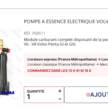
POMPE A ESSENCE ELECTRIQUE VOLV
RÉF. P68511
Module carburant complet disposant de la po
V6 - V8 Volvo Penta GI et GXI.
Les pompes aux détails sont également dispon
- P68845 : basse pression
- P68865 : haute pression
Livraison express (France Métropolitaine)
→
Lun
Livraison classique (France Métropolitaine)
→
Merc
COMMANDEZ DANS LES
15
H
41
M
17
S
+
QUANTITÉ
AJOUT
−