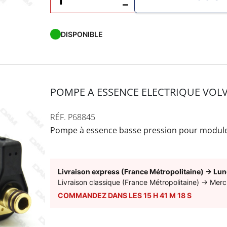
−
DISPONIBLE
POMPE A ESSENCE ELECTRIQUE VOLV
RÉF. P68845
Pompe à essence basse pression pour module 
Livraison express (France Métropolitaine)
→
Lun
Livraison classique (France Métropolitaine)
→
Merc
COMMANDEZ DANS LES
15
H
41
M
17
S