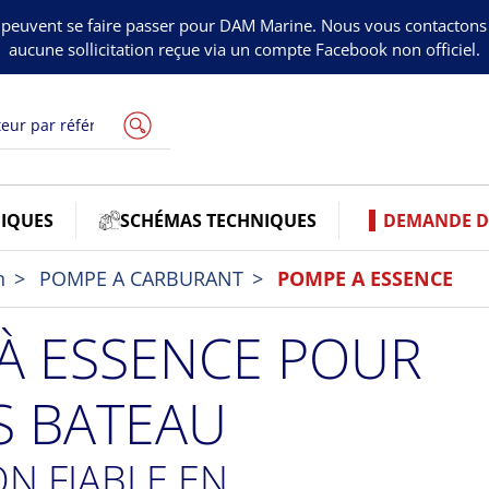
peuvent se faire passer pour DAM Marine. Nous vous contacton
aucune sollicitation reçue via un compte Facebook non officiel.
IQUES
SCHÉMAS TECHNIQUES
DEMANDE DE
n
POMPE A CARBURANT
POMPE A ESSENCE
À ESSENCE POUR
 BATEAU
N FIABLE EN