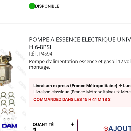
DISPONIBLE
POMPE A ESSENCE ELECTRIQUE UNIVE
H 6-8PSI
RÉF. P4594
Pompe d'alimentation essence et gasoil 12 vol
montage.
Raccordement en 1/4-18npt
Débit de max / heure : 270 litres
Montage universel et multiple pour toutes ap
Livraison express (France Métropolitaine)
→
Lun
d'alimentation.
Livraison classique (France Métropolitaine)
→
Merc
Montage ne convenant pas pour les montages 
COMMANDEZ DANS LES
15
H
41
M
17
S
pression.
+
QUANTITÉ
AJOUT