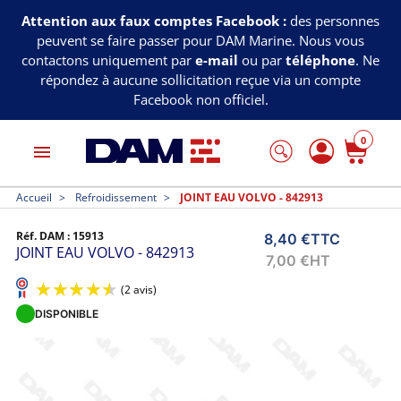
Attention aux faux comptes Facebook :
des personnes
peuvent se faire passer pour DAM Marine. Nous vous
contactons uniquement par
e-mail
ou par
téléphone
. Ne
répondez à aucune sollicitation reçue via un compte
Facebook non officiel.
0
menu
Accueil
Refroidissement
JOINT EAU VOLVO - 842913
Réf. DAM :
15913
8,40 €
TTC
JOINT EAU VOLVO - 842913
7,00 €
HT
DISPONIBLE
(2 avis)