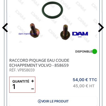
Précédent
DISPONIBLE
RACCORD PIQUAGE EAU COUDE
ECHAPPEMENT VOLVO - 858659
RÉF. VP858659
54,00 €
C
+
TTC
QUANTITÉ
45,00 €
HT
−
VOIR LE PRODUIT