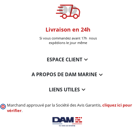
oom
Livraison en 24h
+30k Pi
que à Six-Fours
Si vous commandez avant 17h nous
Livrées
expédions le jour même

ESPACE CLIENT

A PROPOS DE DAM MARINE

LIENS UTILES
Marchand approuvé par la Société des Avis Garantis,
cliquez ici pour
vérifier
.