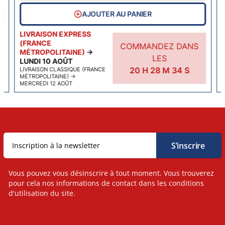
AJOUTER AU PANIER
LIVRAISON EXPRESS
(FRANCE
COMMANDEZ DANS
MÉTROPOLITAINE)
→
LES
LUNDI 10 AOÛT
20
H
28
M
34
S
LIVRAISON CLASSIQUE (FRANCE
MÉTROPOLITAINE)
→
MERCREDI 12 AOÛT
Vous pouvez vous désinscrire à tout moment. Vous trouverez
pour cela nos informations de contact dans les conditions
d'utilisation du site.