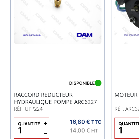
DISPONIBLE
RACCORD REDUCTEUR
MOTEUR 
HYDRAULIQUE POMPE ARC6227
RÉF. UPP224
RÉF. ARC6
16,80 €
C
+
TTC
QUANTITÉ
QUANTIT
14,00 €
HT
−