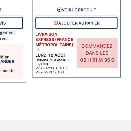
T
VOIR LE PRODUIT
VIS
AJOUTER AU PANIER
gagement
LIVRAISON
rées
EXPRESS (FRANCE
MÉTROPOLITAINE)
COMMANDEZ
→
DANS LES
LUNDI 10 AOÛT
if en
05
H
51
M
34
S
LIVRAISON CLASSIQUE
ANDER
(FRANCE
MÉTROPOLITAINE)
→
 demande
MERCREDI 12 AOÛT
ent
ant