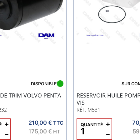
DISPONIBLE
SUR CO
DE TRIM VOLVO PENTA
RESERVOIR HUILE POMP
VIS
232
RÉF. M531
210,00 €
70
+
TTC
+
É
QUANTITÉ
175,00 €
59
HT
−
−