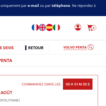
s uniquement par
e-mail
ou par
téléphone
. Ne répondez à
0
VOLVO P
 DEVIS
RETOUR
PENTA
COMMANDEZ DANS LES
05
H
51
M
34
S
0 AOÛT
OPOLITAINE)