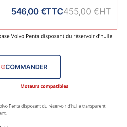
546,00 €
TTC
455,00 €
HT
se Volvo Penta disposant du réservoir d'huile
 et avant.
COMMANDER
e vis : M531
Moteurs compatibles
atre vis : M533
o Penta disposant du réservoir d'huile transparent.
ant.