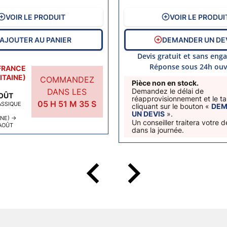
VOIR LE PRODUIT
VOIR LE PRODUI
AJOUTER AU PANIER
DEMANDER UN DE
Devis gratuit et sans en
Réponse sous 24h ouv
FRANCE
TAINE)
COMMANDEZ
Pièce non en stock.
DANS LES
Demandez le délai de
AOÛT
réapprovisionnement et le tar
05
H
51
M
34
S
ASSIQUE
cliquant sur le bouton «
DEM
UN DEVIS
».
INE)
→
Un conseiller traitera votre
AOÛT
dans la journée.
keyboard_arrow_left
keyboard_arrow_right
Précéd
Suiv