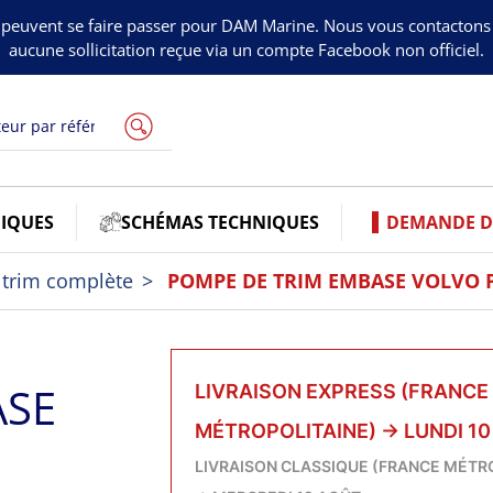
peuvent se faire passer pour DAM Marine. Nous vous contacton
aucune sollicitation reçue via un compte Facebook non officiel.
IQUES
SCHÉMAS TECHNIQUES
DEMANDE DE
trim complète
POMPE DE TRIM EMBASE VOLVO 
ASE
LIVRAISON EXPRESS (FRANCE
MÉTROPOLITAINE)
→
LUNDI 1
LIVRAISON CLASSIQUE (FRANCE MÉTR