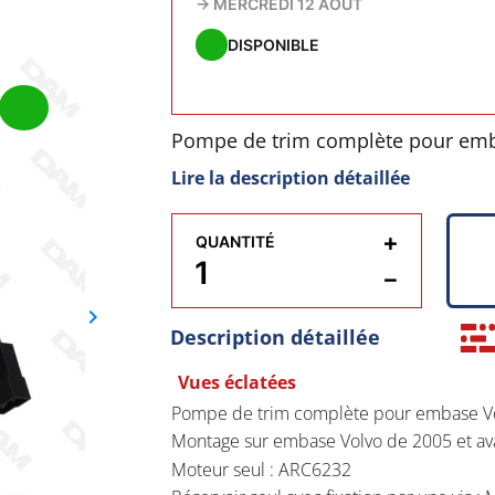
→
MERCREDI 12 AOÛT
DISPONIBLE
Pompe de trim complète pour emba
transparent.
Lire la description détaillée
Montage sur embase Volvo de 2005
+
QUANTITÉ
Moteur seul : ARC6232
−
keyboard_arrow_right
Réservoir seul avec fixation par un
Suivant
Description détaillée
Réservoir seul avec fixation par qu
Vues éclatées
Pompe de trim complète pour embase Volv
Montage sur embase Volvo de 2005 et av
Moteur seul : ARC6232