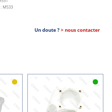
 M531
s : M533
Un doute ?
> nous contacter