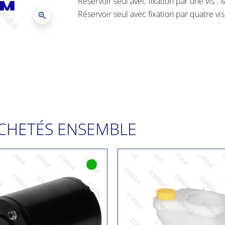
Réservoir seul avec fixation par une vis :
Réservoir seul avec fixation par quatre vi
zoom_in
CHETÉS ENSEMBLE