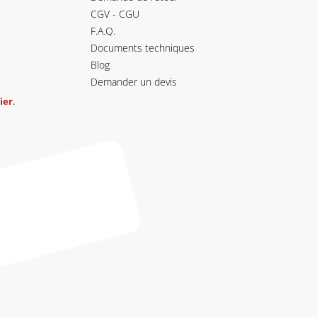
CGV - CGU
F.A.Q.
Documents techniques
Blog
Demander un devis
ier
.